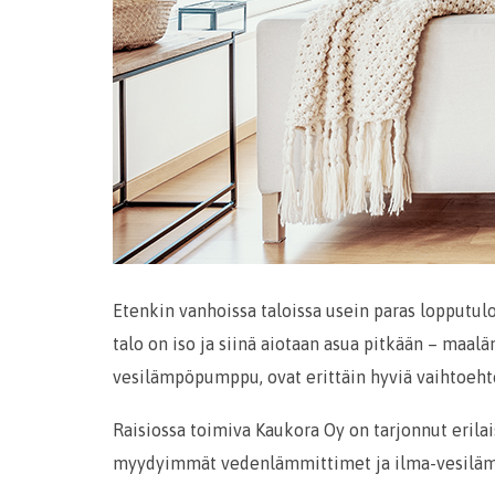
Etenkin vanhoissa taloissa usein paras lopputulo
talo on iso ja siinä aiotaan asua pitkään – maal
vesilämpöpumppu, ovat erittäin hyviä vaihtoehto
Raisiossa toimiva Kaukora Oy on tarjonnut eril
myydyimmät vedenlämmittimet ja ilma-vesilä