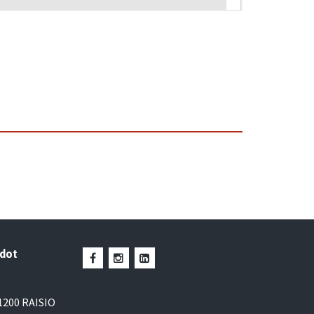
edot
1200 RAISIO