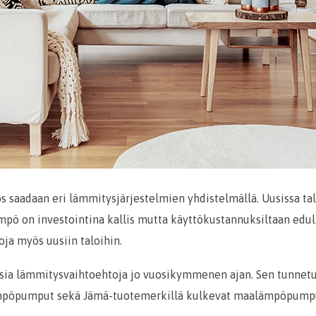
s saadaan eri lämmitysjärjestelmien yhdistelmällä. Uusissa tal
ämpö on investointina kallis mutta käyttökustannuksiltaan edull
ja myös uusiin taloihin.
aisia lämmitysvaihtoehtoja jo vuosikymmenen ajan. Sen tunnet
mpöpumput sekä Jämä-tuotemerkillä kulkevat maalämpöpump