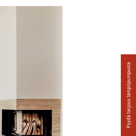
Pyydä tarjous lämpöpumpusta