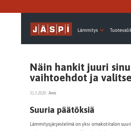
Lämmitys
Tuotevali
Näin hankit juuri sin
vaihtoehdot ja valitse
31.3.2020
:
Anni
Suuria päätöksiä
Lämmitysjärjestelmä on yksi omakotitalon suuri