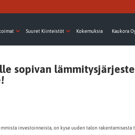
koimat
Suuret Kiinteistöt
Kokemuksia
Kaukora O
ulle sopivan lämmitysjärjest
!
mmista investoinneista, on kyse uuden talon rakentamisesta t