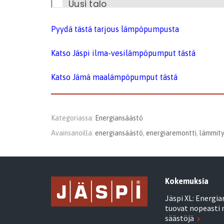
Pyydä tästä tarjous lämpöpumpusta
Katso Jäspi ilma-vesilämpöpumput tästä
Katso Jämä maalämpöpumput tästä
Kategoriassa:
Energiansäästö
Avainsanoilla:
energiansäästö
,
energiaremontti
,
lämmity
Kokemuksia
Jäspi XL: Energi
tuovat nopeasti 
säästöjä