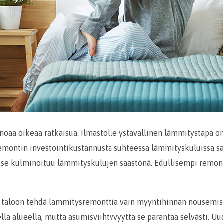
noaa oikeaa ratkaisua. Ilmastolle ystävällinen lämmitystapa on 
remontin investointikustannusta suhteessa lämmityskuluissa s
a se kulminoituu lämmityskulujen säästönä. Edullisempi remont
 taloon tehdä lämmitysremonttia vain myyntihinnan nousemise
ellä alueella, mutta asumisviihtyvyyttä se parantaa selvästi. U