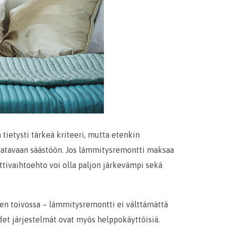
tietysti tärkeä kriteeri, mutta etenkin
aatavaan säästöön. Jos lämmitysremontti maksaa
tivaihtoehto voi olla paljon järkevämpi sekä
n toivossa – lämmitysremontti ei välttämättä
udet järjestelmät ovat myös helppokäyttöisiä.