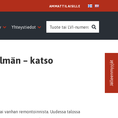
AMMATTILAISILLE
Search
Search
y
Yhteystiedot
elmän – katso
Jälleenmyyjät
ai vanhan remontoinnista. Uudessa talossa