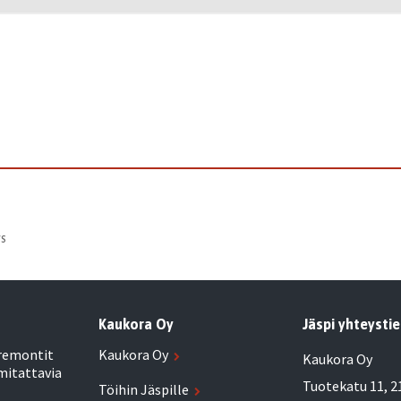
s
Kaukora Oy
Jäspi yhteysti
aremontit
Kaukora Oy
Kaukora Oy
mitattavia
Tuotekatu 11, 2
Töihin Jäspille