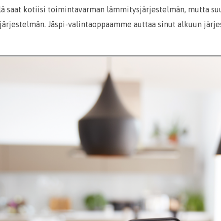
illä saat kotiisi toimintavarman lämmitysjärjestelmän, mutta su
 järjestelmän. Jäspi-valintaoppaamme auttaa sinut alkuun järje