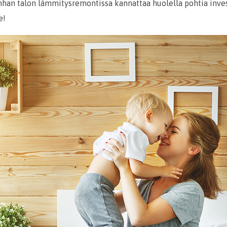
anhan talon lämmitysremontissa kannattaa huolella pohtia inves
e!