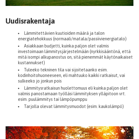
Uudisrakentaja
Lämmitettävien kuutioiden määrä ja talon
energiatehokkuus (normaali/matala/passiivienergiatalo)
Asiakkaan budjetti, kuinka paljon olet valmis
investoimaan lämmitysjärjestelmään (nyrkkisääntönä, että
mitä isompi alkupanostus on, sitä pienemmät käytönaikaiset
kustannukset)
Tuleeko tekninen tila vai sijoitetaanko esim.
kodinhoitohuoneeseen, eli mahtuuko kaikki ratkaisut, vai
sulkeeko jo jonkun pois
Lämmitysratkaisun huolettomuus eli kuinka paljon olet
valmis panostamaan työlläsi lämmityksen ylläpitoon vrt.
esim. puulämmitys tai lämpöpumppu
Tarjolla olevat lämmitysmuodot (esim. kaukolämpö)