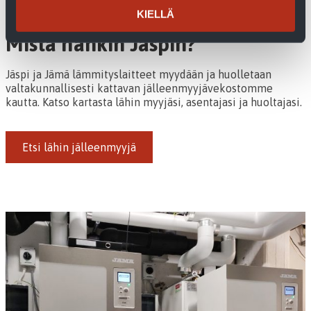
KIELLÄ
Mistä hankin Jäspin?
Jäspi ja Jämä lämmityslaitteet myydään ja huolletaan
valtakunnallisesti kattavan jälleenmyyjävekostomme
kautta. Katso kartasta lähin myyjäsi, asentajasi ja huoltajasi.
Etsi lähin jälleenmyyjä