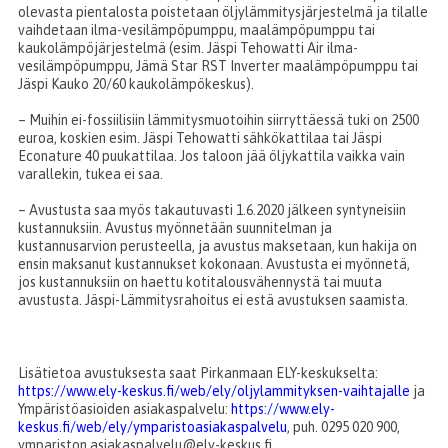
olevasta pientalosta poistetaan öljylämmitysjärjestelmä ja tilalle
vaihdetaan ilma-vesilämpöpumppu, maalämpöpumppu tai
kaukolämpöjärjestelmä (esim. Jäspi Tehowatti Air ilma-
vesilämpöpumppu, Jämä Star RST Inverter maalämpöpumppu tai
Jäspi Kauko 20/60 kaukolämpökeskus).
– Muihin ei-fossiilisiin lämmitysmuotoihin siirryttäessä tuki on 2500
euroa, koskien esim. Jäspi Tehowatti sähkökattilaa tai Jäspi
Econature 40 puukattilaa. Jos taloon jää öljykattila vaikka vain
varallekin, tukea ei saa.
– Avustusta saa myös takautuvasti 1.6.2020 jälkeen syntyneisiin
kustannuksiin. Avustus myönnetään suunnitelman ja
kustannusarvion perusteella, ja avustus maksetaan, kun hakija on
ensin maksanut kustannukset kokonaan. Avustusta ei myönnetä,
jos kustannuksiin on haettu kotitalousvähennystä tai muuta
avustusta. Jäspi-Lämmitysrahoitus ei estä avustuksen saamista.
Lisätietoa avustuksesta saat Pirkanmaan ELY-keskukselta:
https://www.ely-keskus.fi/web/ely/oljylammityksen-vaihtajalle
ja
Ympäristöasioiden asiakaspalvelu:
https://www.ely-
keskus.fi/web/ely/ymparistoasiakaspalvelu
, puh. 0295 020 900,
ympariston.asiakaspalvelu@ely-keskus.fi