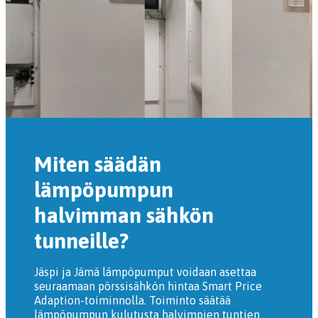
Miten säädän
lämpöpumpun
halvimman sähkön
tunneille?
Jäspi ja Jämä lämpöpumput voidaan asettaa
seuraamaan pörssisähkön hintaa Smart Price
Adaption-toiminnolla. Toiminto säätää
lämpöpumpun kulutusta halvimpien tuntien