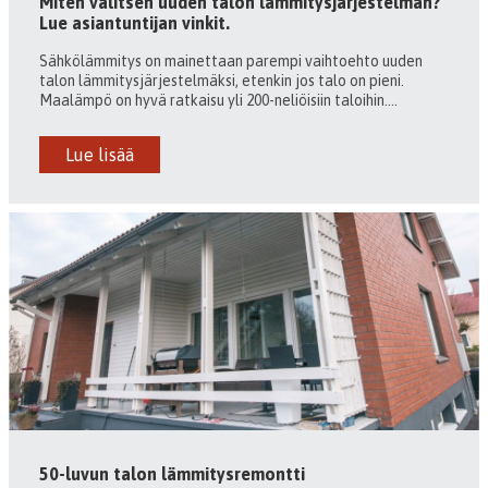
Miten valitsen uuden talon lämmitysjärjestelmän?
Lue asiantuntijan vinkit.
Sähkölämmitys on mainettaan parempi vaihtoehto uuden
talon lämmitysjärjestelmäksi, etenkin jos talo on pieni.
Maalämpö on hyvä ratkaisu yli 200-neliöisiin taloihin....
Lue lisää
50-luvun talon lämmitysremontti