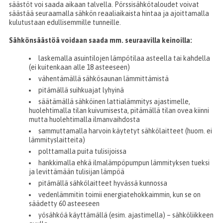
säästöt voi saada aikaan talvella. Pörssisähkötaloudet voivat
säästää seuraamalla sähkön reaaliaikaista hintaa ja ajoittamalla
kulutustaan edullisemmille tunneille.
Sähkönsäästöä voidaan saada mm. seuraavilla keinoilla:
laskemalla asuintilojen lämpötilaa asteella tai kahdella
(ei kuitenkaan alle 18 asteeseen)
vähentämällä sähkösaunan lämmittämistä
pitämällä suihkuajat lyhyinä
säätämällä sähköinen lattialämmitys ajastimelle,
huolehtimalla tilan kuivumisesta, pitämällä tilan ovea kiinni
mutta huolehtimalla ilmanvaihdosta
sammuttamalla harvoin käytetyt sähkölaitteet (huom. ei
lämmityslaitteita)
polttamalla puita tulisijoissa
hankkimalla ehkä ilmalämpöpumpun lämmityksen tueksi
ja levittämään tulisijan lämpöä
pitämällä sähkölaitteet hyvässä kunnossa
vedenlämmitin toimii energiatehokkaimmin, kun se on
säädetty 60 asteeseen
yösähköä käyttämällä (esim. ajastimella) – sähköliikkeen