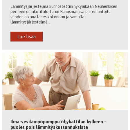
Lämmitysjärjestelmä kunnostettiin nykyaikaan Nelihenkisen
perheen omakotitalo Turun Runosmäessa on remontoitu
vuoden aikana lähes kokonaan ja samalla
lämmitysjärjestelmä...
Lue lisää
Ilma-vesilämpöpumppu öljykattilan kylkeen –
puolet pois lämmityskustannuksista