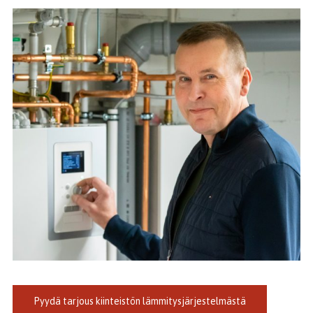
Pyydä tarjous kiinteistön lämmitysjärjestelmästä