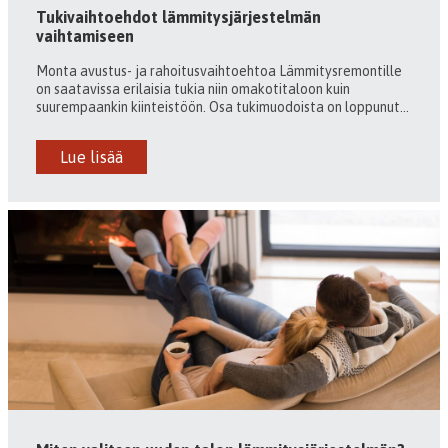
Tukivaihtoehdot lämmitysjärjestelmän
vaihtamiseen
Monta avustus- ja rahoitusvaihtoehtoa Lämmitysremontille
on saatavissa erilaisia tukia niin omakotitaloon kuin
suurempaankin kiinteistöön. Osa tukimuodoista on loppunut...
Lue lisää