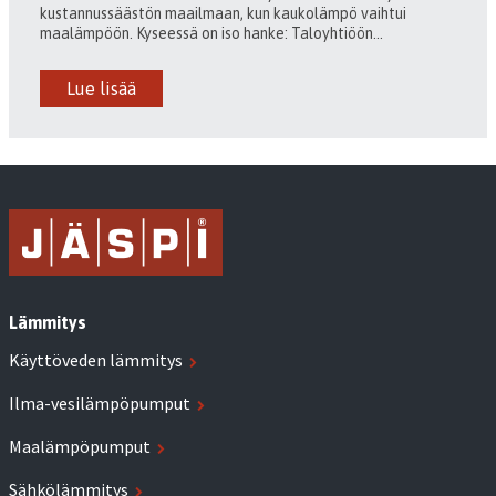
kustannussäästön maailmaan, kun kaukolämpö vaihtui
maalämpöön. Kyseessä on iso hanke: Taloyhtiöön...
Lue lisää
Lämmitys
Käyttöveden lämmitys
Ilma-vesilämpöpumput
Maalämpöpumput
Sähkölämmitys