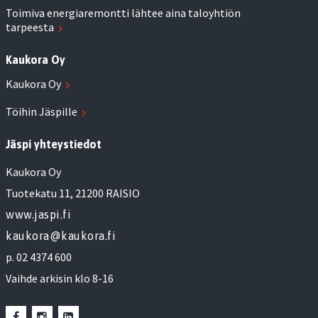
Toimiva energiaremontti lähtee aina taloyhtiön
tarpeesta
Kaukora Oy
Kaukora Oy
Töihin Jäspille
Jäspi yhteystiedot
Kaukora Oy
Tuotekatu 11, 21200 RAISIO
www.jaspi.fi
kaukora@kaukora.fi
p. 02 4374 600
Vaihde arkisin klo 8-16