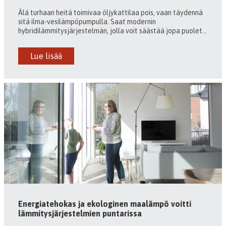
Älä turhaan heitä toimivaa öljykattilaa pois, vaan täydennä
sitä ilma-vesilämpöpumpulla. Saat modernin
hybridilämmitysjärjestelmän, jolla voit säästää jopa puolet...
Lue lisää
Energiatehokas ja ekologinen maalämpö voitti
lämmitysjärjestelmien puntarissa