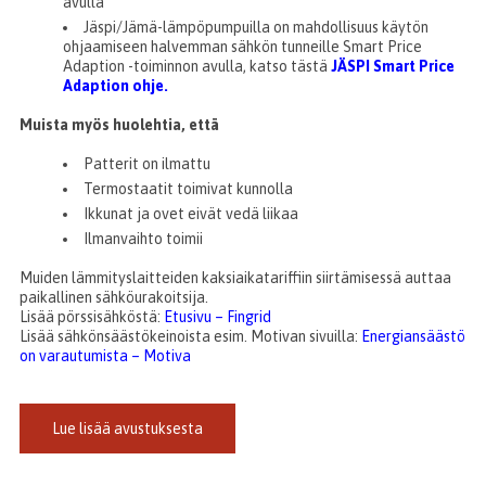
avulla
Jäspi/Jämä-lämpöpumpuilla on mahdollisuus käytön
ohjaamiseen halvemman sähkön tunneille Smart Price
Adaption -toiminnon avulla, katso tästä
JÄSPI Smart Price
Adaption ohje.
Muista myös huolehtia, että
Patterit on ilmattu
Termostaatit toimivat kunnolla
Ikkunat ja ovet eivät vedä liikaa
Ilmanvaihto toimii
Muiden lämmityslaitteiden kaksiaikatariffiin siirtämisessä auttaa
paikallinen sähköurakoitsija.
Lisää pörssisähköstä:
Etusivu – Fingrid
Lisää sähkönsäästökeinoista esim. Motivan sivuilla:
Energiansäästö
on varautumista – Motiva
Lue lisää avustuksesta