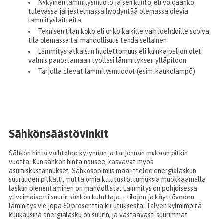
Nykyinen lämmitysmuoto ja sen kunto, eli voidaanko
tulevassa järjestelmässä hyödyntää olemassa olevia
lämmityslaitteita
Teknisen tilan koko eli onko kaikille vaihtoehdoille sopiva
tila olemassa tai mahdollisuus tehdä sellainen
Lämmitysratkaisun huolettomuus eli kuinka paljon olet
valmis panostamaan työlläsi lämmityksen ylläpitoon
Tarjolla olevat lämmitysmuodot (esim. kaukolämpö)
Sähkönsäästövinkit
Sähkön hinta vaihtelee kysynnän ja tarjonnan mukaan pitkin
vuotta. Kun sähkön hinta nousee, kasvavat myös
asumiskustannukset. Sähkösopimus määrittelee energialaskun
suuruuden pitkälti, mutta omia kulutustottumuksia muokkaamalla
laskun pienentäminen on mahdollista. Lämmitys on pohjoisessa
ylivoimaisesti suurin sähkön kuluttaja – tilojen ja käyttöveden
lämmitys vie jopa 80 prosenttia kulutuksesta. Talven kylmimpinä
kuukausina energialasku on suurin, ja vastaavasti suurimmat