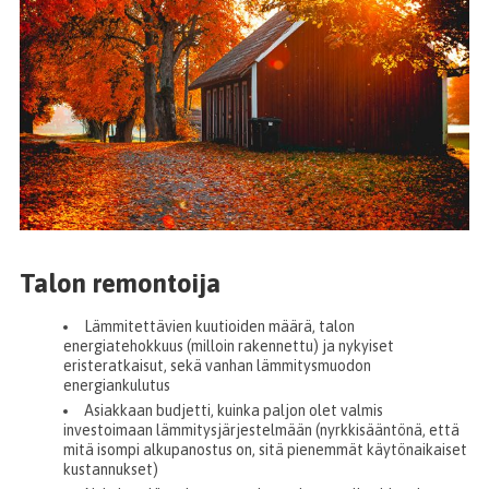
Talon remontoija
Lämmitettävien kuutioiden määrä, talon
energiatehokkuus (milloin rakennettu) ja nykyiset
eristeratkaisut, sekä vanhan lämmitysmuodon
energiankulutus
Asiakkaan budjetti, kuinka paljon olet valmis
investoimaan lämmitysjärjestelmään (nyrkkisääntönä, että
mitä isompi alkupanostus on, sitä pienemmät käytönaikaiset
kustannukset)