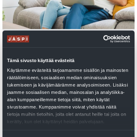
Hyödynnä
kotitalousvähennys tai
Tämä sivusto käyttää evästeitä
öljylämmityksestä
Käytämme evästeitä tarjoamamme sisällön ja mainosten
räätälöimiseen, sosiaalisen median ominaisuuksien
luopujan avustus
tukemiseen ja kävijämäärämme analysoimiseen. Lisäksi
jaamme sosiaalisen median, mainosalan ja analytiikka-
Fossiilisista polttoaineista luopuvalle
alan kumppaneillemme tietoja siitä, miten käytät
omakotiasujalle on tarjolla tukea valtion taholta,
sivustoamme. Kumppanimme voivat yhdistää näitä
ja lisäksi jälleenmyyjät voivat tarjota edullista
rahoitusta investointiin. Katso Jäspi-blogista
tietoja muihin tietoihin, joita olet antanut heille tai joita on
vaihtoehdot: tukivaihtoehdot
kerätty, kun olet käyttänyt heidän palvelujaan.
lämmitysjärjestelmän vaihtamiseen.