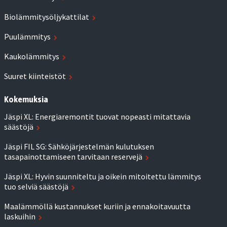
Biolämmitysöljykattilat
Puulämmitys
Kaukolämmitys
Suuret kiinteistöt
Kokemuksia
Jäspi XL: Energiaremontit tuovat nopeasti mitattavia
säästöjä
Jäspi FIL SG: Sähköjärjestelmän kulutuksen
tasapainottamiseen tarvitaan reservejä
Jäspi XL: Hyvin suunniteltu ja oikein mitoitettu lämmitys
tuo selviä säästöjä
Maalämmöllä kustannukset kuriin ja ennakoitavuutta
laskuihin