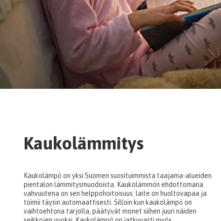
Kaukolämmitys
Kaukolämpö on yksi Suomen suosituimmista taajama-alueiden
pientalon lämmitysmuodoista. Kaukolämmön ehdottomana
vahvuutena on sen helppohoitoisuus: laite on huoltovapaa ja
toimii täysin automaattisesti. Silloin kun kaukolämpö on
vaihtoehtona tarjolla, päätyvät monet siihen juuri näiden
seikkojen vuoksi. Kaukolämpö on jatkuvasti myös