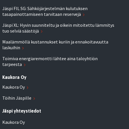
Jäspi FIL SG: Sähköjärjestelmän kulutuksen
tasapainottamiseen tarvitaan reservejä
Jäspi XL: Hyvin suunniteltu ja oikein mitoitettu lämmitys
tuo selviä säästöjä
Maalämmöllä kustannukset kuriin ja ennakoitavuutta
laskuihin
Toimiva energiaremontti lähtee aina taloyhtiön
tarpeesta
Kaukora Oy
Kaukora Oy
Töihin Jäspille
Jäspi yhteystiedot
Kaukora Oy