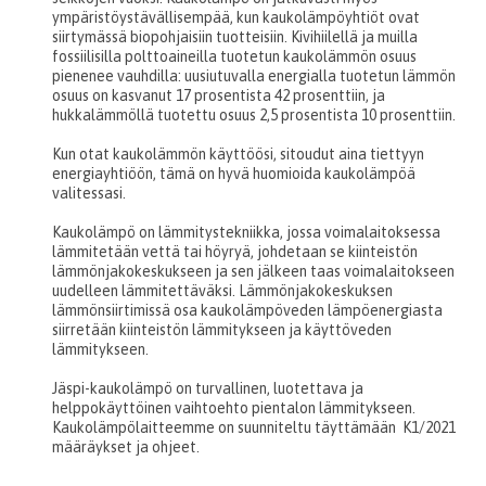
ympäristöystävällisempää, kun kaukolämpöyhtiöt ovat
siirtymässä biopohjaisiin tuotteisiin. Kivihiilellä ja muilla
fossiilisilla polttoaineilla tuotetun kaukolämmön osuus
pienenee vauhdilla: uusiutuvalla energialla tuotetun lämmön
osuus on kasvanut 17 prosentista 42 prosenttiin, ja
hukkalämmöllä tuotettu osuus 2,5 prosentista 10 prosenttiin.
Kun otat kaukolämmön käyttöösi, sitoudut aina tiettyyn
energiayhtiöön, tämä on hyvä huomioida kaukolämpöä
valitessasi.
Kaukolämpö on lämmitystekniikka, jossa voimalaitoksessa
lämmitetään vettä tai höyryä, johdetaan se kiinteistön
lämmönjakokeskukseen ja sen jälkeen taas voimalaitokseen
uudelleen lämmitettäväksi. Lämmönjakokeskuksen
lämmönsiirtimissä osa kaukolämpöveden lämpöenergiasta
siirretään kiinteistön lämmitykseen ja käyttöveden
lämmitykseen.
Jäspi-kaukolämpö on turvallinen, luotettava ja
helppokäyttöinen vaihtoehto pientalon lämmitykseen.
Kaukolämpölaitteemme on suunniteltu täyttämään K1/2021
määräykset ja ohjeet.