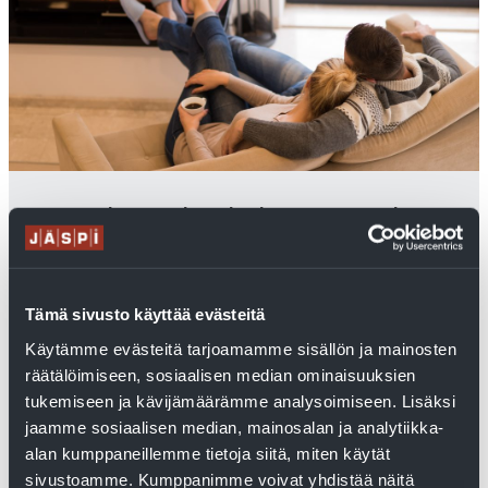
Miten valitsen uuden talon lämmitysjärjestelmän?
Lue asiantuntijan vinkit.
Sähkölämmitys on mainettaan parempi vaihtoehto uuden
talon lämmitysjärjestelmäksi, etenkin jos talo on pieni.
Maalämpö on hyvä ratkaisu yli 200-neliöisiin taloihin....
Tämä sivusto käyttää evästeitä
Käytämme evästeitä tarjoamamme sisällön ja mainosten
Lue lisää
räätälöimiseen, sosiaalisen median ominaisuuksien
tukemiseen ja kävijämäärämme analysoimiseen. Lisäksi
jaamme sosiaalisen median, mainosalan ja analytiikka-
alan kumppaneillemme tietoja siitä, miten käytät
sivustoamme. Kumppanimme voivat yhdistää näitä