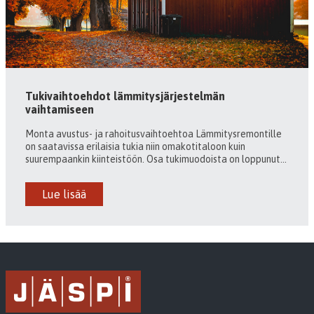
Tukivaihtoehdot lämmitysjärjestelmän
vaihtamiseen
Monta avustus- ja rahoitusvaihtoehtoa Lämmitysremontille
on saatavissa erilaisia tukia niin omakotitaloon kuin
suurempaankin kiinteistöön. Osa tukimuodoista on loppunut...
Lue lisää