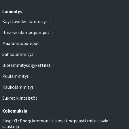
Lämmitys
Käyttöveden lämmitys
Ilma-vesilämpöpumput
Maalämpöpumput
Sähkölämmitys
Biolämmitysöljykattilat
Puulämmitys
Kaukolämmitys
Suuret kiinteistöt
Kokemuksia
Jäspi XL: Energiaremontit tuovat nopeasti mitattavia
säästöjä