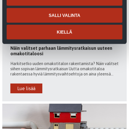
SALLI VALINTA
KIELLÄ
Näin valitset parhaan lämmitysratkaisun uuteen
omakotitaloosi
Harkitsetko uuden omakotitalon rakentamista? Näin valitset
siihen sopivan lämmitysratkaisun Uutta omakotitaloa
rakentaessa hyviä lämmitysvaihtoehtoja on aina yleensä...
Lue lisää