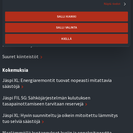
Näytä tiedot
Sähkölämmitys
SALLI KAIKKI
Biolämmitysöljykattilat
SALLI VALINTA
Puulämmitys
KIELLÄ
Kaukolämmitys
Suuret kiinteistöt
Kokemuksia
Jäspi XL: Energiaremontit tuovat nopeasti mitattavia
säästöjä
Jäspi FIL SG: Sähköjärjestelmän kulutuksen
tasapainottamiseen tarvitaan reservejä
Jäspi XL: Hyvin suunniteltu ja oikein mitoitettu lämmitys
tuo selviä säästöjä
Maalämmöllä kustannukset kuriin ja ennakoitavuutta