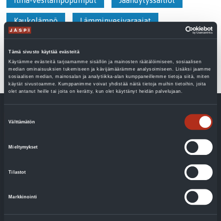
Ilma-vesilämpöpumput
Jäähdytyssäiliöt
Kaukolämpö
Lämminvesivaraajat
Maalämpöpumput
Pellettikattilat
Tämä sivusto käyttää evästeitä
Puukattilat
Sähkökattilat
Käytämme evästeitä tarjoamamme sisällön ja mainosten räätälöimiseen, sosiaalisen
median ominaisuuksien tukemiseen ja kävijämäärämme analysoimiseen. Lisäksi jaamme
sosiaalisen median, mainosalan ja analytiikka-alan kumppaneillemme tietoja siitä, miten
Suuret kiinteistöt
Uncategorized
käytät sivustoamme. Kumppanimme voivat yhdistää näitä tietoja muihin tietoihin, joita
olet antanut heille tai joita on kerätty, kun olet käyttänyt heidän palvelujaan.
Suostumuksen
Välttämätön
valinta
Mieltymykset
Lämmitys
Tilastot
Käyttöveden lämmitys
Ilma-vesilämpöpumput
Markkinointi
Maalämpöpumput