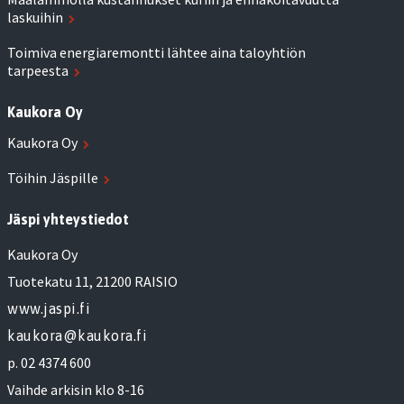
laskuihin
Toimiva energiaremontti lähtee aina taloyhtiön
tarpeesta
Kaukora Oy
Kaukora Oy
Töihin Jäspille
Jäspi yhteystiedot
Kaukora Oy
Tuotekatu 11, 21200 RAISIO
www.jaspi.fi
kaukora@kaukora.fi
p. 02 4374 600
Vaihde arkisin klo 8-16