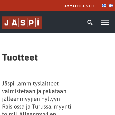
AMMATTILAISILLE
Tuotteet
Jäspi-lämmityslaitteet
valmistetaan ja pakataan
jälleenmyyjien hyllyyn
Raisiossa ja Turussa, myynti
toimii jälleenmyyjien