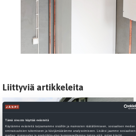
Liittyviä artikkeleita
Tämä sivusto käyttää evästeitä
Käytämme evästeitä tarjoamamme sisällön ja mainosten räätälöimiseen, sosiaalisen median
ominaisuuksien tukemiseen ja kävijämäärämme analysoimiseen. Lisäksi jaamme sosiaalisen
median, mainosalan ja analytiikka-alan kumppaneillemme tietoja siitä, miten käytät