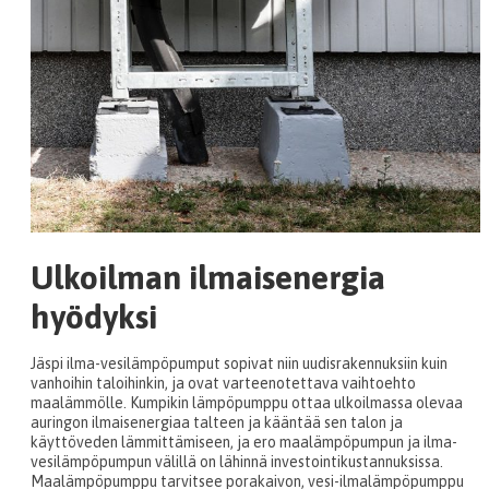
Ulkoilman ilmaisenergia
hyödyksi
Jäspi ilma-vesilämpöpumput sopivat niin uudisrakennuksiin kuin
vanhoihin taloihinkin, ja ovat varteenotettava vaihtoehto
maalämmölle. Kumpikin lämpöpumppu ottaa ulkoilmassa olevaa
auringon ilmaisenergiaa talteen ja kääntää sen talon ja
käyttöveden lämmittämiseen, ja ero maalämpöpumpun ja ilma-
vesilämpöpumpun välillä on lähinnä investointikustannuksissa.
Maalämpöpumppu tarvitsee porakaivon, vesi-ilmalämpöpumppu