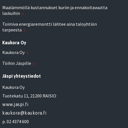
Maalämmöllä kustannukset kuriin ja ennakoitavuutta
laskuihin
Toimiva energiaremontti lähtee aina taloyhtiön
tarpeesta
Kaukora Oy
Kaukora Oy
Töihin Jäspille
Jäspi yhteystiedot
Kaukora Oy
Tuotekatu 11, 21200 RAISIO
www.jaspi.fi
kaukora@kaukora.fi
p. 02 4374 600