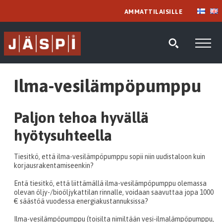
AMMATTILAISILLE
Ilma-vesilämpöpumppu
Paljon tehoa hyvällä
hyötysuhteella
Tiesitkö, että ilma-vesilämpöpumppu sopii niin uudistaloon kuin
korjausrakentamiseenkin?
Entä tiesitkö, että liittämällä ilma-vesilämpöpumppu olemassa
olevan öljy-/bioöljykattilan rinnalle, voidaan saavuttaa jopa 1000
€ säästöä vuodessa energiakustannuksissa?
Ilma-vesilämpöpumppu (toisilta nimiltään vesi-ilmalämpöpumppu,