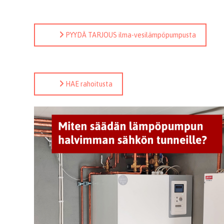
PYYDÄ TARJOUS ilma-vesilämpöpumpusta
HAE rahoitusta