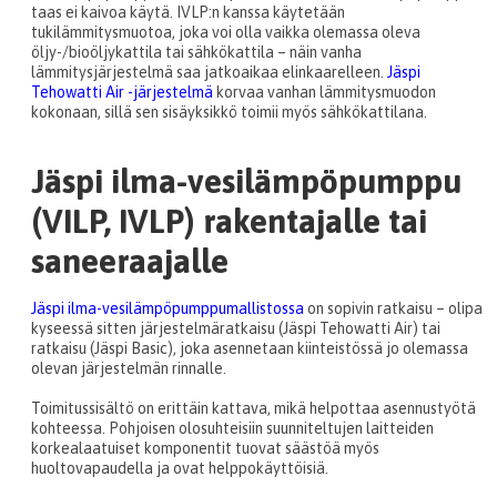
taas ei kaivoa käytä. IVLP:n kanssa käytetään
tukilämmitysmuotoa, joka voi olla vaikka olemassa oleva
öljy-/bioöljykattila tai sähkökattila – näin vanha
lämmitysjärjestelmä saa jatkoaikaa elinkaarelleen.
Jäspi
Tehowatti Air -järjestelmä
korvaa vanhan lämmitysmuodon
kokonaan, sillä sen sisäyksikkö toimii myös sähkökattilana.
Jäspi ilma-vesilämpöpumppu
(VILP, IVLP) rakentajalle tai
saneeraajalle
Jäspi ilma-vesilämpöpumppumallistossa
on sopivin ratkaisu – olipa
kyseessä sitten järjestelmäratkaisu (Jäspi Tehowatti Air) tai
ratkaisu (Jäspi Basic), joka asennetaan kiinteistössä jo olemassa
olevan järjestelmän rinnalle.
Toimitussisältö on erittäin kattava, mikä helpottaa asennustyötä
kohteessa. Pohjoisen olosuhteisiin suunniteltujen laitteiden
korkealaatuiset komponentit tuovat säästöä myös
huoltovapaudella ja ovat helppokäyttöisiä.