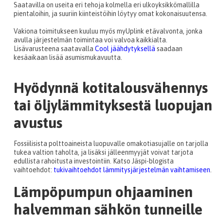
Saatavilla on useita eri tehoja kolmella eri ulkoyksikkömallilla
pientaloihin, ja suuriin kiinteistöihin löytyy omat kokonaisuutensa.
Vakiona toimitukseen kuuluu myös myUplink etävalvonta, jonka
avulla järjestelmän toimintaa voi valvoa kaikkialta.
Lisävarusteena saatavalla
Cool jäähdytyksellä
saadaan
kesäaikaan lisää asumismukavuutta.
Hyödynnä kotitalousvähennys
tai öljylämmityksestä luopujan
avustus
Fossiilisista polttoaineista luopuvalle omakotiasujalle on tarjolla
tukea valtion taholta, ja lisäksi jälleenmyyjät voivat tarjota
edullista rahoitusta investointiin. Katso Jäspi-blogista
vaihtoehdot:
t
ukivaihtoehdot lämmitysjärjestelmän vaihtamiseen
.
Lämpöpumpun ohjaaminen
halvemman sähkön tunneille