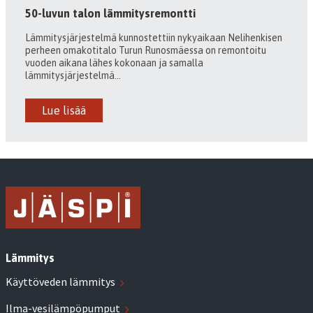
50-luvun talon lämmitysremontti
Lämmitysjärjestelmä kunnostettiin nykyaikaan Nelihenkisen
perheen omakotitalo Turun Runosmäessa on remontoitu
vuoden aikana lähes kokonaan ja samalla
lämmitysjärjestelmä...
Lue lisää
Lämmitys
Käyttöveden lämmitys
Ilma-vesilämpöpumput