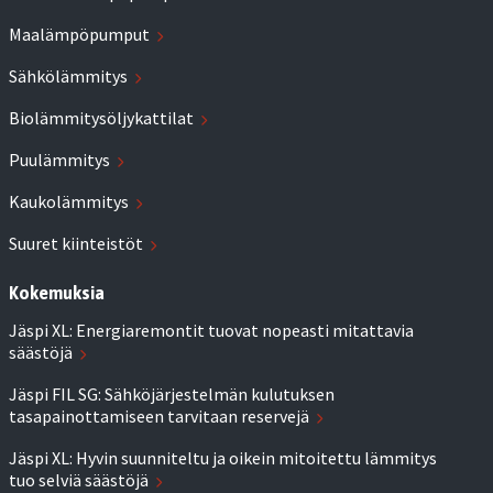
Maalämpöpumput
Sähkölämmitys
Biolämmitysöljykattilat
Puulämmitys
Kaukolämmitys
Suuret kiinteistöt
Kokemuksia
Jäspi XL: Energiaremontit tuovat nopeasti mitattavia
säästöjä
Jäspi FIL SG: Sähköjärjestelmän kulutuksen
tasapainottamiseen tarvitaan reservejä
Jäspi XL: Hyvin suunniteltu ja oikein mitoitettu lämmitys
tuo selviä säästöjä