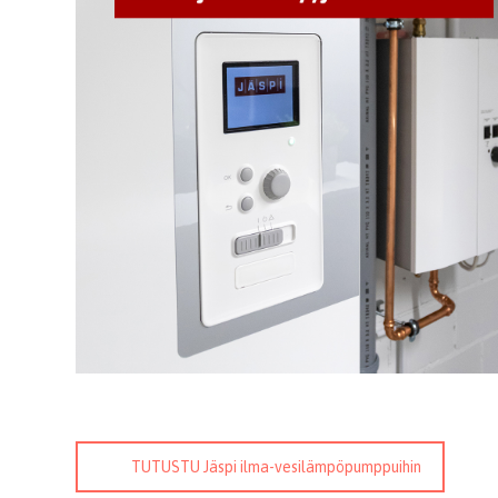
TUTUSTU Jäspi ilma-vesilämpöpumppuihin