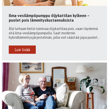
Ilma-vesilämpöpumppu öljykattilan kylkeen –
puolet pois lämmityskustannuksista
Älä turhaan heitä toimivaa öljykattilaa pois, vaan täydennä
sitä ilma-vesilämpöpumpulla. Saat modernin
hybridilämmitysjärjestelmän, jolla voit säästää jopa puolet...
Lue lisää