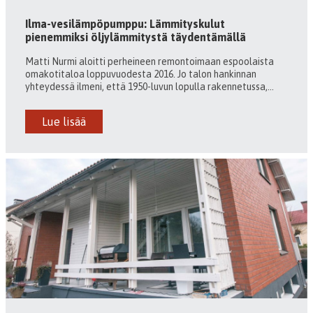
Ilma-vesilämpöpumppu: Lämmityskulut
pienemmiksi öljylämmitystä täydentämällä
Matti Nurmi aloitti perheineen remontoimaan espoolaista
omakotitaloa loppuvuodesta 2016. Jo talon hankinnan
yhteydessä ilmeni, että 1950-luvun lopulla rakennetussa,...
Lue lisää