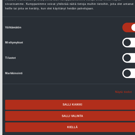
sivustoamme. Kumppanimme voivat yhdistää näitä tietoja muihin tietoihin, joita olet antanut
heille tai joita on kerätty, kun olet käyttänyt heidän palvelujaan.
Suostumuksen
Välttämätön
valinta
Parasta hain ja parhaan sain
Mieltymykset
Palojoen perhe valitsi helppokäyttöisen ilma-
vesilämpöpumpun, johon voi luottaa myös kovassa
pakkasessa. 50-luvun talo siirtyi uudelle vuosituhannelle...
Tilastot
Lue lisää
Markkinointi
Näytä tiedot
SALLI KAIKKI
SALLI VALINTA
KIELLÄ