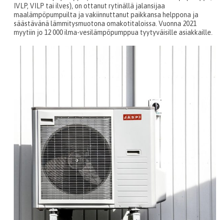
IVLP, VILP tai ilves), on ottanut rytinällä jalansijaa
maalämpöpumpuilta ja vakiinnuttanut paikkansa helppona ja
säästävänä lämmitysmuotona omakotitaloissa. Vuonna 2021
myytiin jo 12 000 ilma-vesilämpöpumppua tyytyväisille asiakkaille.