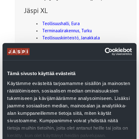
Jäspi XL
Teollisuushalli, Eura
Terminaalirakennus, Turku
Teollisuuskiinteistö, Janakkala
Liiketila, Klaukkala
Jäspi Split
Liikekeskus, Kankaanpää
Tämä sivusto käyttää evästeitä
Päiväkoti, Liminka
Käytämme evästeitä tarjoamamme sisällön ja mainosten
Luvia, kerrostalo
räätälöimiseen, sosiaalisen median ominaisuuksien
Autismisäätiön ryhmäkeskus, Kotka
tukemiseen ja kävijämäärämme analysoimiseen. Lisäksi
KOY Ankkalampi, Eura
jaamme sosiaalisen median, mainosalan ja analytiikka-
Päiväkoti Tähtelä, Oulunsalo
alan kumppaneillemme tietoja siitä, miten käytät
Riverco, Raisio
sivustoamme. Kumppanimme voivat yhdistää näitä
Tikanmaan liikekeskus, Raisio
tietoja muihin tietoihin, joita olet antanut heille tai joita on
Koralli-Tuote, Kokkola
kerätty, kun olet käyttänyt heidän palvelujaan.