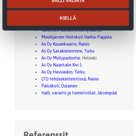
SALLI VALINTA
As Oy Kuikluoto, Turku
Jaaninalue, Turku
KIELLÄ
Lintulankuja, Naantali
Kiikoisten Vanhustenkotiyhdistys
Mouhijarven Hoitokoti Vanha-Pappila
As Oy Kuuankaarre, Raisio
As Oy Satakielenrinne, Turku
As Oy Myllypadontie
, Helsinki
As Oy Naantalin Kivi 1
As Oy Havuaukio, Turku
LTO tehdaskiinteistössä, Raisio
Päiväkoti, Oulainen
Halli, varasto ja toimistotilat, Järvenpää
Referenssit