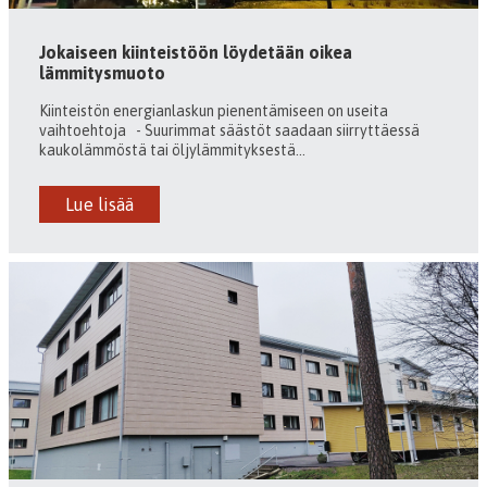
Jokaiseen kiinteistöön löydetään oikea
lämmitysmuoto
Kiinteistön energianlaskun pienentämiseen on useita
vaihtoehtoja - Suurimmat säästöt saadaan siirryttäessä
kaukolämmöstä tai öljylämmityksestä...
Lue lisää