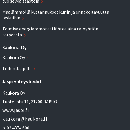
tuo selviä säästöjä
Maalämmöllä kustannukset kuriin ja ennakoitavuutta
laskuihin
Toimiva energiaremontti lähtee aina taloyhtiön
tarpeesta
Kaukora Oy
Kaukora Oy
Töihin Jäspille
Jäspi yhteystiedot
Kaukora Oy
Tuotekatu 11, 21200 RAISIO
www.jaspi.fi
kaukora@kaukora.fi
p. 02 4374 600