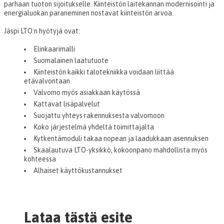
parhaan tuoton sijoitukselle. Kiinteistön laitekannan modernisointi ja
energialuokan paraneminen nostavat kiinteistön arvoa.
Jäspi LTO:n hyötyjä ovat:
Elinkaarimalli
Suomalainen laatutuote
Kiinteistön kaikki talotekniikka voidaan liittää
etävalvontaan
Valvomo myös asiakkaan käytössä
Kattavat lisäpalvelut
Suojattu yhteys rakennuksesta valvomoon
Koko järjestelmä yhdeltä toimittajalta
Kytkentämoduli takaa nopean ja laadukkaan asennuksen
Skaalautuva LTO-yksikkö, kokoonpano mahdollista myös
kohteessa
Alhaiset käyttökustannukset
Lataa tästä esite