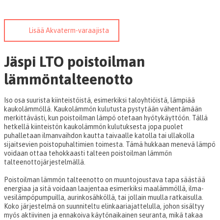
Lisää Akvaterm-varaajista
Jäspi LTO poistoilman
lämmöntalteenotto
Iso osa suurista kiinteistöistä, esimerkiksi taloyhtiöistä, lämpiää
kaukolämmöllä. Kaukolämmön kulutusta pystytään vähentämään
merkittävästi, kun poistoilman lämpö otetaan hyötykäyttöön. Tällä
hetkellä kiinteistön kaukolämmön kulutuksesta jopa puolet
puhalletaan ilmanvaihdon kautta taivaalle katolla tai ullakolla
sijaitsevien poistopuhaltimien toimesta. Tämä hukkaan menevä lämpö
voidaan ottaa tehokkaasti talteen poistoilman lämmön
talteenottojärjestelmällä.
Poistoilman lämmön talteenotto on muuntojoustava tapa säästää
energiaa ja sitä voidaan laajentaa esimerkiksi maalämmöllä, ilma-
vesilämpöpumpuilla, aurinkosähköllä, tai jollain muulla ratkaisulla.
Koko järjestelmä on suunniteltu elinkaariajattelulla, johon sisältyy
myös aktiivinen ja ennakoiva käytönaikainen seuranta, mikä takaa