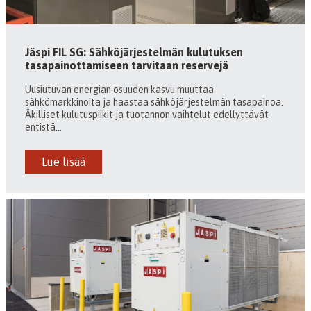
Jäspi FIL SG: Sähköjärjestelmän kulutuksen
tasapainottamiseen tarvitaan reservejä
Uusiutuvan energian osuuden kasvu muuttaa
sähkömarkkinoita ja haastaa sähköjärjestelmän tasapainoa.
Äkilliset kulutuspiikit ja tuotannon vaihtelut edellyttävät
entistä...
Lue lisää