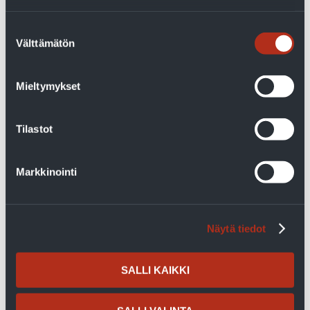
Jäspi Nordic
Suostumuksen
Sibeliuksenkatu, Järvenpää
Välttämätön
valinta
As Oy Iso-Kiemura, Turku
Lehmuskoti, Valkeala
E
uran seurakuntakeskus
Mieltymykset
K-Market Rusko
Lempäälä Laasonportti
Tilastot
Sewatek, Askola
JMP Rakentajat, Naantali
Petäjäveden palvelukeskus
Markkinointi
Näytä tiedot
Referenssit
SALLI KAIKKI
Maalämpöpumput kiinteistön
lämmitysjärjestelmänä (pdf)