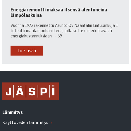
Energiaremontti maksaa itsensä alentuneina
lämpölaskuina
Vuonna 1972 rakennettu Asunto Oy Naantalin Lintulankuja 1
toteutti maalämpöhankkeen, jolla se laski merkittävästi
energiakustannuksiaan – 69...
Lue lisää
Lämmitys
Käyttöveden lämmitys