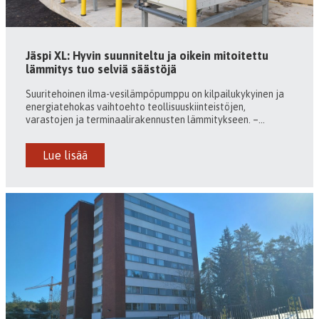
Jäspi XL: Hyvin suunniteltu ja oikein mitoitettu
lämmitys tuo selviä säästöjä
Suuritehoinen ilma-vesilämpöpumppu on kilpailukykyinen ja
energiatehokas vaihtoehto teollisuuskiinteistöjen,
varastojen ja terminaalirakennusten lämmitykseen. –...
Lue lisää