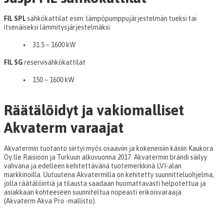
FIL SPL
sähkökattilat esim. lämpöpumppujärjestelmän tueksi tai
itsenäiseksi lämmitysjärjestelmäksi
31.5 – 1600 kW
FIL SG
reservisähkökattilat
150 – 1600 kW
Räätälöidyt ja vakiomalliset
Akvaterm varaajat
Akvatermin tuotanto siirtyi myös osaaviin ja kokeneisiin käsiin Kaukora
Oy:lle Raisioon ja Turkuun alkuvuonna 2017. Akvatermin brändi säilyy
vahvana ja edelleen kehitettävänä tuotemerkkinä LVI-alan
markkinoilla. Uutuutena Akvatermilla on kehitetty suunnitteluohjelma,
jolla räätälöintiä ja tilausta saadaan huomattavasti helpotettua ja
asiakkaan kohteeseen suunniteltua nopeasti erikoisvaraaja
(Akvaterm Akva Pro -mallisto).