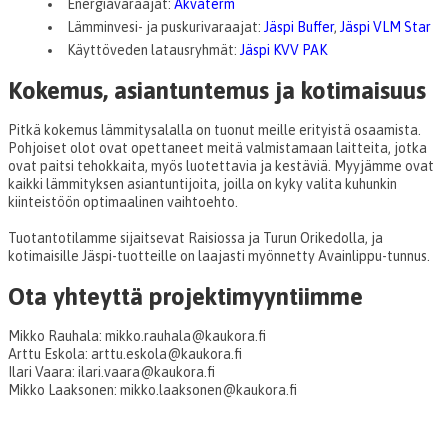
Energiavaraajat:
Akvaterm
Lämminvesi- ja puskurivaraajat:
Jäspi Buffer
,
Jäspi VLM Star
Käyttöveden latausryhmät:
Jäspi KVV PAK
Kokemus, asiantuntemus ja kotimaisuus
Pitkä kokemus lämmitysalalla on tuonut meille erityistä osaamista.
Pohjoiset olot ovat opettaneet meitä valmistamaan laitteita, jotka
ovat paitsi tehokkaita, myös luotettavia ja kestäviä. Myyjämme ovat
kaikki lämmityksen asiantuntijoita, joilla on kyky valita kuhunkin
kiinteistöön optimaalinen vaihtoehto.
Tuotantotilamme sijaitsevat Raisiossa ja Turun Orikedolla, ja
kotimaisille Jäspi-tuotteille on laajasti myönnetty Avainlippu-tunnus.
Ota yhteyttä projektimyyntiimme
Mikko Rauhala: mikko.rauhala@kaukora.fi
Arttu Eskola: arttu.eskola@kaukora.fi
Ilari Vaara: ilari.vaara@kaukora.fi
Mikko Laaksonen: mikko.laaksonen@kaukora.fi