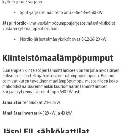
kytkeä jopa 5 sarjaan:
Split-järjestelmän teho on 32-36-48-64-80 kW
Jäspi Nordic
-ilma-vesilämpöpumppujärjestelmässä yksiköitä
voidaan kytkeä jopa 8 sarjaan:
Nordic-järjestelmän yksiköt ovat 8-12-16-20 kW
Kiinteistömaalämpöpumput
Suurempien kiinteistöjen lämmittämiseen on tarjolla myös siihen
erikseen suunniteltuja kiinteistömaalämpöpumppuna. Pumput
toimivat kuten tavallinen maalämpöpumppu, mutta niiden koko
mahdollistaa suuremmankin kuutiomäärän lämmittämisen.
Sarjaankytkennällä tehot jopa 540 kW asti.
Jämä Star
teholuokat 24-60 kW.
Jämä Star Inverter
(4-)28 kW ja 43 kW.
Jäspi FIL sähkökattilat