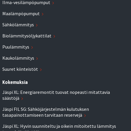
Ilma-vesilämpöpumput
Maalämpöpumput
Sähkölämmitys
Biolämmitysöljykattilat
Puulämmitys
Kaukolämmitys
Suuret kiinteistöt
Kokemuksia
Jäspi XL: Energiaremontit tuovat nopeasti mitattavia
säästöjä
Jäspi FIL SG: Sähköjärjestelmän kulutuksen
tasapainottamiseen tarvitaan reservejä
Jäspi XL: Hyvin suunniteltu ja oikein mitoitettu lämmitys