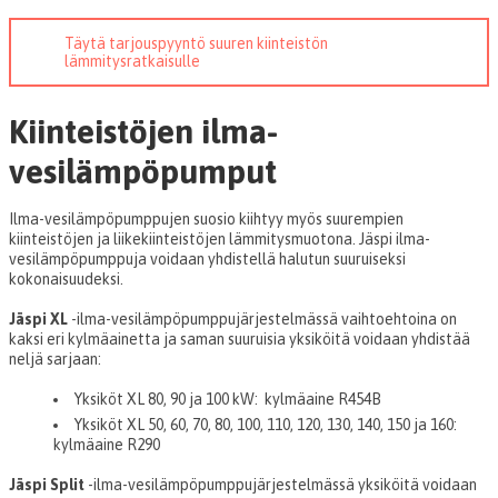
Täytä tarjouspyyntö suuren kiinteistön
lämmitysratkaisulle
Kiinteistöjen ilma-
vesilämpöpumput
Ilma-vesilämpöpumppujen suosio kiihtyy myös suurempien
kiinteistöjen ja liikekiinteistöjen lämmitysmuotona. Jäspi ilma-
vesilämpöpumppuja voidaan yhdistellä halutun suuruiseksi
kokonaisuudeksi.
Jäspi XL
-ilma-vesilämpöpumppujärjestelmässä vaihtoehtoina on
kaksi eri kylmäainetta ja saman suuruisia yksiköitä voidaan yhdistää
neljä sarjaan:
Yksiköt XL 80, 90 ja 100 kW: kylmäaine R454B
Yksiköt XL 50, 60, 70, 80, 100, 110, 120, 130, 140, 150 ja 160:
kylmäaine R290
Jäspi Split
-ilma-vesilämpöpumppujärjestelmässä yksiköitä voidaan