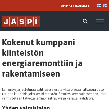
AMMATTILAISILLE
Kokenut kumppani
kiinteistön
energiaremonttiin ja
rakentamiseen
Lämmitysjärjestelmää valittaessa ei ole yhtä oikeaa ratkaisua. Jäspi
tarjoaa kuitenkin jokaisen kiinteistön lämmitykseen vaihtoehdon, jolla
varmistetaan talvella lämmön riittävyys ja kesällä jäähdytys.
Yhden valmistajan