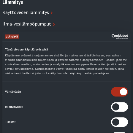
Lämmitys
Käyttöveden lämmitys
Ilma-vesilämpöpumput
Maalämpöpumput
Sähkölämmitys
Tämä sivusto käyttää evästeitä
Käytämme evästeitä tarjoamamme sisällön ja mainosten räätälöimiseen, sosiaalisen
Biolämmitysöljykattilat
median ominaisuuksien tukemiseen ja kävijämäärämme analysoimiseen. Lisäksi jaamme
sosiaalisen median, mainosalan ja analytiikka-alan kumppaneillemme tietoja siitä, miten
Puulämmitys
käytät sivustoamme. Kumppanimme voivat yhdistää näitä tietoja muihin tietoihin, joita
olet antanut heille tai joita on kerätty, kun olet käyttänyt heidän palvelujaan.
Kaukolämmitys
Suostumuksen
Välttämätön
Suuret kiinteistöt
valinta
Kokemuksia
Mieltymykset
Jäspi XL: Energiaremontit tuovat nopeasti mitattavia
säästöjä
Tilastot