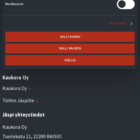
Jäspi FIL SG: Sähköjärjestelmän kulutuksen
Markkinointi
tasapainottamiseen tarvitaan reservejä
Jäspi XL: Hyvin suunniteltu ja oikein mitoitettu lämmitys
Näytä tiedot
tuo selviä säästöjä
SALLI KAIKKI
Maalämmöllä kustannukset kuriin ja ennakoitavuutta
laskuihin
SALLI VALINTA
Toimiva energiaremontti lähtee aina taloyhtiön
KIELLÄ
tarpeesta
Kaukora Oy
Kaukora Oy
Töihin Jäspille
Jäspi yhteystiedot
Kaukora Oy
Tuotekatu 11, 21200 RAISIO