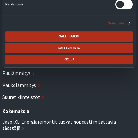
Lämmitys
Markkinointi
Käyttöveden lämmitys
Näytä tiedot
Ilma-vesilämpöpumput
Maalämpöpumput
SALLI KAIKKI
Sähkölämmitys
SALLI VALINTA
KIELLÄ
Biolämmitysöljykattilat
Puulämmitys
Kaukolämmitys
Suuret kiinteistöt
Kokemuksia
Jäspi XL: Energiaremontit tuovat nopeasti mitattavia
säästöjä