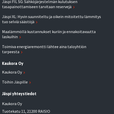
Jäspi FIL SG: Sähköjärjestelmän kulutuksen
tasapainottamiseen tarvitaan reservejä
Jäspi XL: Hyvin suunniteltu ja oikein mitoitettu lämmitys
tuo selviä säästöjä
Maalämmöllä kustannukset kuriin ja ennakoitavuutta
laskuihin
Toimiva energiaremontti lähtee aina taloyhtiön
tarpeesta
Kaukora Oy
Kaukora Oy
Töihin Jäspille
Jäspi yhteystiedot
Kaukora Oy
Tuotekatu 11, 21200 RAISIO