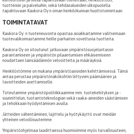
kiinteistöihin ja niissä tapahtuvaan toimintaan, henkilöstöön,
tuotteisiin ja palveluihin, sekä tehdasalueiden ulkopuolella
tapahtuvaan Kaukora Oy:n oman henkilökunnan huoltotoimintaan.
TOIMINTATAVAT
Kaukora Oy: n tuoteneuvonta opastaa asiakkaitamme valitsemaan
tuotevalikoimastamme heille parhaiten soveltuvia tuotteita.
Kaukora Oy on sitoutunut jatkuvaan ympäristösuojeluntason
parantamiseen ja ympäristön pilaantumisen ehkäisemiseen
noudattaen lainsäädännön velvoitteita ja määräyksiä.
Henkilöstömme on mukana ympäristöasioiden kehittämisessä. Tämä
antaa perustaa ympäristönäkökohtiin liittyvien päämäärien ja
tavoitteiden asettamiselle.
Toteutamme ympäristöpolitiikkaamme mm. tuotekehityksen ja -
suunnittelun, tuotantoteknologian sekä raaka-aineiden säästämisen
ja tehokkaan hyödyntämisen avulla.
Jätteiden vähentäminen, lajittelu ja hyötykäyttö ovat meidän
yhteinen velvollisuutemme.
Ympäristöohjelmaa laadittaessa huomioimme myös turvallisuuteen,