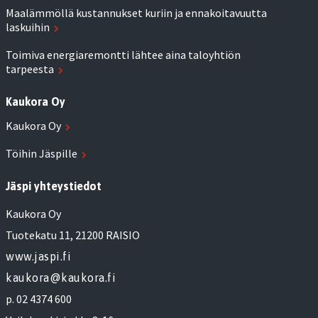
Maalämmöllä kustannukset kuriin ja ennakoitavuutta
laskuihin
Toimiva energiaremontti lähtee aina taloyhtiön
tarpeesta
Kaukora Oy
Kaukora Oy
Töihin Jäspille
Jäspi yhteystiedot
Kaukora Oy
Tuotekatu 11, 21200 RAISIO
www.jaspi.fi
kaukora@kaukora.fi
p. 02 4374 600