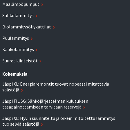
Maalämpöpumput
Sähkölämmitys
Biolämmitysöljykattilat
Puulämmitys
Kaukolämmitys
Suuret kiinteistöt
Kokemuksia
Jäspi XL: Energiaremontit tuovat nopeasti mitattavia
säästöjä
Jäspi FIL SG: Sähköjärjestelmän kulutuksen
tasapainottamiseen tarvitaan reservejä
Jäspi XL: Hyvin suunniteltu ja oikein mitoitettu lämmitys
tuo selviä säästöjä