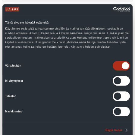
Tämä sivusto käyttää evästeitä
Tuoterekisteröinti
Käytämme evästeitä tarjoamamme sisällön ja mainosten räätälöimiseen, sosiaalisen
median ominaisuuksien tukemiseen ja kävijämäärämme analysoimiseen. Lisäksi jaamme
lämpöpumpulle
sosiaalisen median, mainosalan ja analytiikka-alan kumppaneillemme tietoja siitä, miten
käytät sivustoamme. Kumppanimme voivat yhdistää näitä tietoja muihin tietoihin, joita
olet antanut heille tai joita on kerätty, kun olet käyttänyt heidän palvelujaan.
Sähköposti
(Pakollinen)
Suostumuksen
Välttämätön
valinta
Mieltymykset
Tilastot
Markkinointi
Suostumus
(Pakollinen)
Annan suostumukseni henkilötietojeni
käsittelyyn.
Näytä tiedot