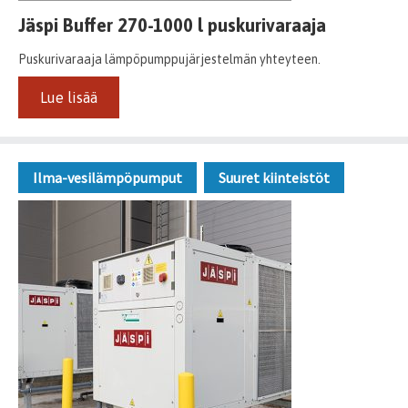
Jäspi Buffer 270-1000 l puskurivaraaja
Puskurivaraaja lämpöpumppujärjestelmän yhteyteen.
Lue lisää
Ilma-vesilämpöpumput
Suuret kiinteistöt