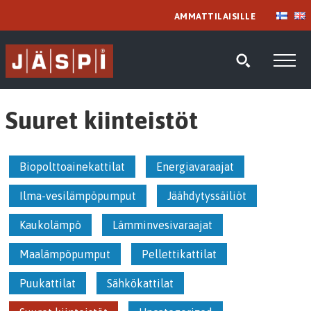
AMMATTILAISILLE
Suuret kiinteistöt
Biopolttoainekattilat
Energiavaraajat
Ilma-vesilämpöpumput
Jäähdytyssäiliöt
Kaukolämpö
Lämminvesivaraajat
Maalämpöpumput
Pellettikattilat
Puukattilat
Sähkökattilat