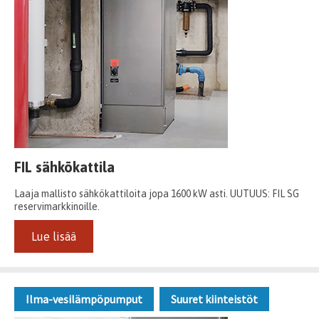
FIL sähkökattila
Laaja mallisto sähkökattiloita jopa 1600 kW asti. UUTUUS: FIL SG
reservimarkkinoille.
Lue lisää
Ilma-vesilämpöpumput
Suuret kiinteistöt