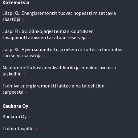
Kokemuksia
Jäspi XL: Energiaremontit tuovat nopeasti mitattavia
säästöjä
Jäspi FIL SG: Sähköjärjestelmän kulutuksen
tasapainottamiseen tarvitaan reservejä
Jäspi XL: Hyvin suunniteltu ja oikein mitoitettu lämmitys
tuo selviä säästöjä
Maalämmöllä kustannukset kuriin ja ennakoitavuutta
laskuihin
Toimiva energiaremontti lähtee aina taloyhtiön
tarpeesta
Kaukora Oy
Kaukora Oy
Töihin Jäspille