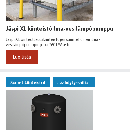
Jäspi XL kiinteistöilma-vesilämpöpumppu
Jäspi XL on teollisuuskiinteistöjen suuritehoinen ilma-
vesilämpöpumppu: jopa 760 kW asti.
Lue lisää
Suuret kiinteistöt
Jäähdytyssäiliöt