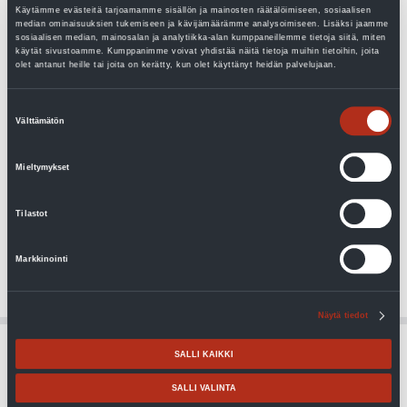
Käytämme evästeitä tarjoamamme sisällön ja mainosten räätälöimiseen, sosiaalisen
median ominaisuuksien tukemiseen ja kävijämäärämme analysoimiseen. Lisäksi jaamme
sosiaalisen median, mainosalan ja analytiikka-alan kumppaneillemme tietoja siitä, miten
käytät sivustoamme. Kumppanimme voivat yhdistää näitä tietoja muihin tietoihin, joita
olet antanut heille tai joita on kerätty, kun olet käyttänyt heidän palvelujaan.
Suostumuksen
Välttämätön
valinta
Jämä Star 24-60 kW
Mieltymykset
kiinteistömaalämpöpumppu
Tilastot
Maalämpöpumppu suurempiin kiinteistöihin, teholuokat 24-60 kW.
Sarjaankytkentämahdollisuus 540 kW asti.
Markkinointi
Lue lisää
Näytä tiedot
Ilma-vesilämpöpumput
Suuret kiinteistöt
SALLI KAIKKI
SALLI VALINTA