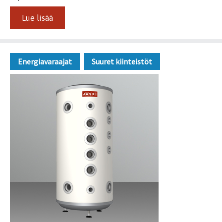
Lue lisää
Energiavaraajat
Suuret kiinteistöt