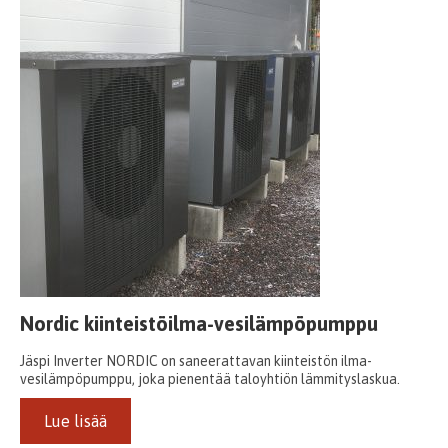
Nordic kiinteistöilma-vesilämpöpumppu
Jäspi Inverter NORDIC on saneerattavan kiinteistön ilma-
vesilämpöpumppu, joka pienentää taloyhtiön lämmityslaskua.
Lue lisää