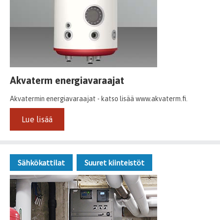
Akvaterm energiavaraajat
Akvatermin energiavaraajat - katso lisää www.akvaterm.fi.
Lue lisää
Sähkökattilat
Suuret kiinteistöt