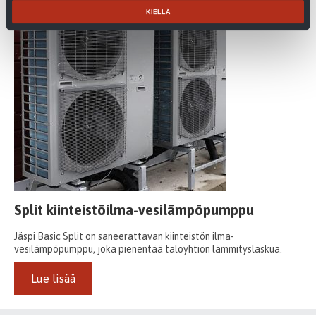
KIELLÄ
Split kiinteistöilma-vesilämpöpumppu
Jäspi Basic Split on saneerattavan kiinteistön ilma-
vesilämpöpumppu, joka pienentää taloyhtiön lämmityslaskua.
Lue lisää