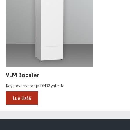
VLM Booster
Käyttövesivaraaja DN32 yhteillä.
Lue lisää