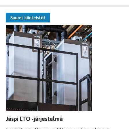
Suuret kiinteistöt
Jäspi LTO -järjestelmä