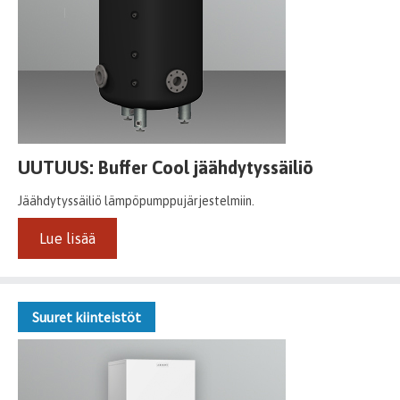
UUTUUS: Buffer Cool jäähdytyssäiliö
Jäähdytyssäiliö lämpöpumppujärjestelmiin.
Lue lisää
Suuret kiinteistöt