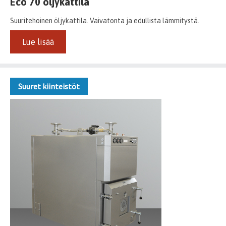
Eco 70 öljykattila
Suuritehoinen öljykattila. Vaivatonta ja edullista lämmitystä.
Lue lisää
Suuret kiinteistöt