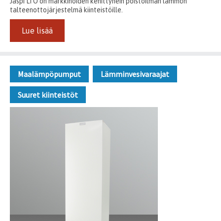
Jäspi LTO on markkinoiden kehittynein poistoilman lämmön
talteenottojärjestelmä kiinteistöille.
Lue lisää
Maalämpöpumput
Lämminvesivaraajat
Suuret kiinteistöt