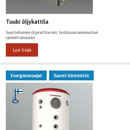
Tuubi öljykattila
Suuritehoinen öljykattila mm. teollisuusrakennusten
lämmittämiseen.
Lue lisää
Energiavaraajat
Suuret kiinteistöt