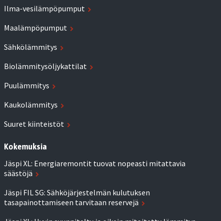
Ilma-vesilämpöpumput
Maalämpöpumput
Sähkölämmitys
Biolämmitysöljykattilat
Puulämmitys
Kaukolämmitys
Suuret kiinteistöt
Kokemuksia
Jäspi XL: Energiaremontit tuovat nopeasti mitattavia
säästöjä
Jäspi FIL SG: Sähköjärjestelmän kulutuksen
tasapainottamiseen tarvitaan reservejä