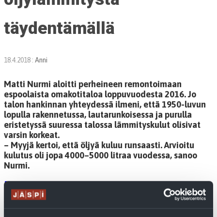
täydentämällä
18.4.2018
:
Anni
Matti Nurmi aloitti perheineen remontoimaan
espoolaista omakotitaloa loppuvuodesta 2016. Jo
talon hankinnan yhteydessä ilmeni, että 1950-luvun
lopulla rakennetussa, lautarunkoisessa ja purulla
eristetyssä suuressa talossa lämmityskulut olisivat
varsin korkeat.
– Myyjä kertoi, että öljyä kuluu runsaasti. Arvioitu
kulutus oli jopa 4000–5000 litraa vuodessa, sanoo
Nurmi.
[Lue lisää…]
Kategoriassa:
Ilma-vesilämpöpumput
,
Lämpöpumppulämmitys
,