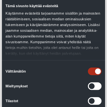
Tämä sivusto käyttää evästeitä
Öljylämmitys
,
Yleinen
Käytämme evästeitä tarjoamamme sisällön ja mainosten
Avainsanoilla:
ilma-vesilämpöpumppu
,
öljykattila
räätälöimiseen, sosiaalisen median ominaisuuksien
tukemiseen ja kävijämäärämme analysoimiseen. Lisäksi
jaamme sosiaalisen median, mainosalan ja analytiikka-
Ilma-vesilämpöpumppu
alan kumppaneillemme tietoja siitä, miten käytät
sivustoamme. Kumppanimme voivat yhdistää näitä
tietoja muihin tietoihin, joita olet antanut heille tai joita on
öljykattilan kylkeen –
kerätty, kun olet käyttänyt heidän palvelujaan.
puolet pois
Suostumuksen
Välttämätön
valinta
lämmityskustannuksista
Mieltymykset
30.3.2018
:
Anni
Tilastot