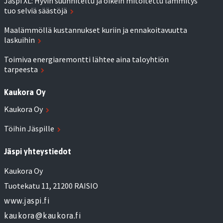
Jäspi XL: Hyvin suunniteltu ja oikein mitoitettu lämmitys
tuo selviä säästöjä
Maalämmöllä kustannukset kuriin ja ennakoitavuutta
laskuihin
Toimiva energiaremontti lähtee aina taloyhtiön
tarpeesta
Kaukora Oy
Kaukora Oy
Töihin Jäspille
Jäspi yhteystiedot
Kaukora Oy
Tuotekatu 11, 21200 RAISIO
www.jaspi.fi
kaukora@kaukora.fi