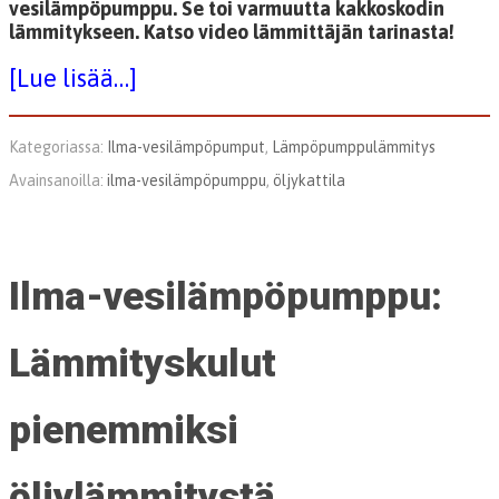
vesilämpöpumppu. Se toi varmuutta kakkoskodin
lämmitykseen. Katso video lämmittäjän tarinasta!
[Lue lisää…]
Kategoriassa:
Ilma-vesilämpöpumput
,
Lämpöpumppulämmitys
Avainsanoilla:
ilma-vesilämpöpumppu
,
öljykattila
Ilma-vesilämpöpumppu:
Lämmityskulut
pienemmiksi
öljylämmitystä