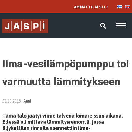
AMMATTILAISILLE
Ilma-vesilämpöpumppu toi
varmuutta lämmitykseen
31.10.2018
:
Anni
Tämä talo jäätyi viime talvena lomareissun aikana.
Edessä oli mittava lämmitysremontti, jossa
öljykattilan rinnalle asennettiin ilma-