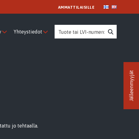
AMMATTILAISILLE
Search
Search
y
Yhteystiedot
Jälleenmyyjät
attu jo tehtaalla.