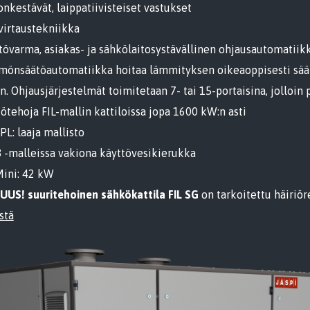
nkestävät, laippatiivisteiset vastukset
virtaustekniikka
tövarma, asiakas- ja sähkölaitosystävällinen ohjausautomatiik
önsäätöautomatiikka hoitaa lämmityksen oikeaoppisesti säät
an. Ohjausjärjestelmät toimitetaan 7- tai 15-portaisina, jolloin 
ötehoja FIL-mallin kattiloissa jopa 1600 kW:n asti
SPL: laaja mallisto
B -malleissa vakiona käyttövesikierukka
Mini: 42 kW
US! suuritehoinen sähkökattila FIL SG
on tarkoitettu häiriö
stä