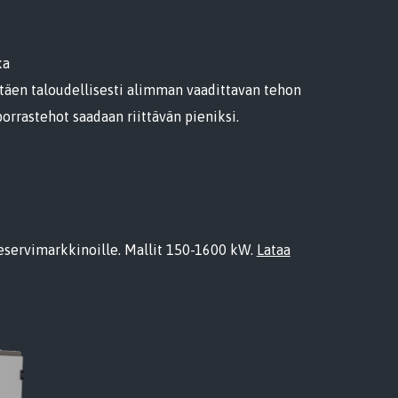
ka
äen taloudellisesti alimman vaadittavan tehon
porrastehot saadaan riittävän pieniksi.
reservimarkkinoille. Mallit 150-1600 kW.
Lataa