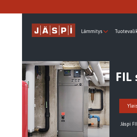
Lämmitys
Tuotevali
FIL
Ylei
Jäspi FI