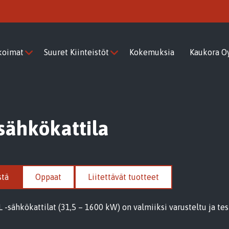
koimat
Suuret Kiinteistöt
Kokemuksia
Kaukora O
 sähkökattila
stä
Oppaat
Liitettävät tuotteet
L -sähkökattilat (31,5 – 1600 kW) on valmiiksi varusteltu ja test