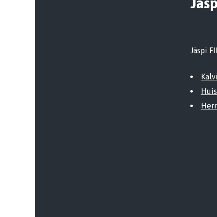
Jäsp
Jäspi FI
Kälv
Huis
Herr