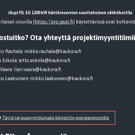
Jäspi FIL SG 1200 kW häiriöreservien suuritehoinen sähkökattila
laiset-sivuilla (
https://pro.jaspi.fi
) käytettävissä ovat kytkentä
nostuitko?
Ota yhteyttä projektimyyntitiimii
o Rauhala: mikko.rauhala@kaukora.fi
u Eskola: arttu.eskola@kaukora.fi
i Vaara: ilari.vaara@kaukora.fi
o Laaksonen: mikko.laaksonen@kaukora.fi
Täytä tarjouspyyntölomake kiinteistön energiaremontille