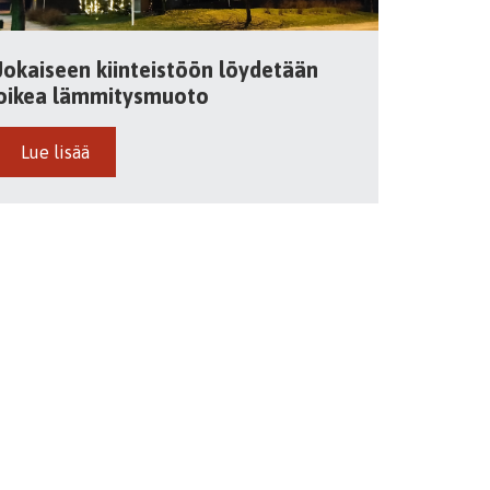
Jokaiseen kiinteistöön löydetään
oikea lämmitysmuoto
Lue lisää