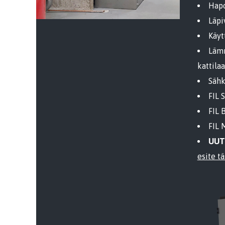
Hapo
Läpi
Käyt
Lämm
kattila
Sähk
FIL 
FIL 
FIL 
UUTU
esite tä