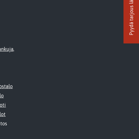
Pyydä tarjous lämpöpumpusta
ankuja,
ostalo
lo
oti
lot
itos