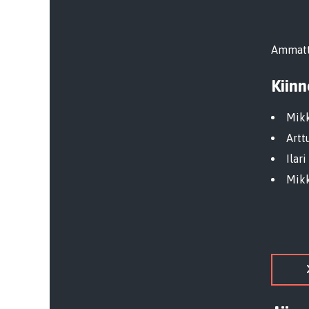
Ammatti
Kiin
Mikk
Artt
Ilar
Mikk