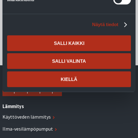
VLS RST 50-300 l lämminvesivaraaja
Jäspi VLS RST on 50-300 litran lämminvesivaraaja, joka
asennetaan vaaka-asentoon esim. saunan lauteiden alle.
Näytä tiedot
Lue lisää
SALLI KAIKKI
SALLI VALINTA
KIELLÄ
Lämmitys
Käyttöveden lämmitys
Ilma-vesilämpöpumput