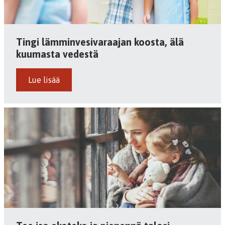
Tingi lämminvesivaraajan koosta, älä
kuumasta vedestä
Lue lisää