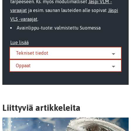
tarpeeseen. Ks. myös modulimalliset
Jäspi VLM -
varaajat
ja esim. saunan lauteiden alle sopivat
Jäspi
VLS -varaajat
.
Avainlippu-tuote: valmistettu Suomessa
Lue lisää
Tekniset tiedot
Oppaat
Liittyviä artikkeleita