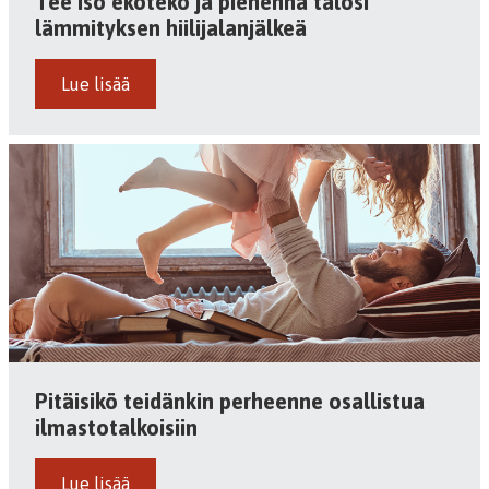
Tee iso ekoteko ja pienennä talosi
lämmityksen hiilijalanjälkeä
Lue lisää
Pitäisikö teidänkin perheenne osallistua
ilmastotalkoisiin
Lue lisää