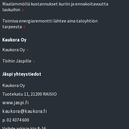
Maalämmöllä kustannukset kuriin ja ennakoitavuutta
laskuihin
Toimiva energiaremontti lähtee aina taloyhtiön
tarpeesta
Kaukora Oy
Kaukora Oy
Töihin Jäspille
Jäspi yhteystiedot
Kaukora Oy
Tuotekatu 11, 21200 RAISIO
www.jaspi.fi
kaukora@kaukora.fi
p. 02 4374 600
Vaihde arkisin klo 8-16