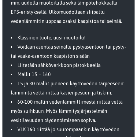
mm. uudella muotoilulla sekä lämpötehokkaalla
EPS-eristyksellä. Ulkomuodoltaan sliipattu
vedenlämmitin uppoaa osaksi kaapistoa tai seinää.
Klassinen tuote, uusi muotoilu!
Voidaan asentaa seinälle pystyasentoon tai pysty-
tai vaaka-asentoon kaapiston sisään
Liitetään sähköverkkoon pistokkeella
Mallit 15 – 160
15 ja 30 mallit pieneen käyttöveden tarpeeseen:
lämmintä vettä riittää käsienpesuun ja tiskiin.
60-100 mallin vedenlämmittimestä riittää vettä
myös suihkuun. Myös lämmitysjärjestelmän
vesitilavuuden täydentämiseen sopiva.
VLK 160 riittää jo suurempaankin käyttöveden