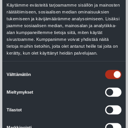
Käytämme evästeitä tarjoamamme sisällön ja mainosten
Jäspi KVV PAK käyttöveden
räätälöimiseen, sosiaalisen median ominaisuuksien
latausryhmä
tukemiseen ja kävijämäärämme analysoimiseen. Lisäksi
Jäspi KVV PAK käyttöveden latausryhmä soveltuu kohteisiin,
jaamme sosiaalisen median, mainosalan ja analytiikka-
joissa käyttöveden kierron kulutus on suurta.
alan kumppaneillemme tietoja siitä, miten käytät
sivustoamme. Kumppanimme voivat yhdistää näitä
Lue lisää
tietoja muihin tietoihin, joita olet antanut heille tai joita on
kerätty, kun olet käyttänyt heidän palvelujaan.
Suostumuksen
Välttämätön
valinta
Mieltymykset
Tilastot
Markkinointi