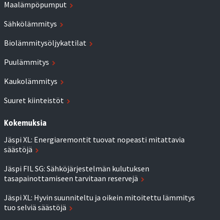
Maalämpöpumput
Sähkölämmitys
Biolämmitysöljykattilat
Puulämmitys
Kaukolämmitys
Suuret kiinteistöt
Kokemuksia
Jäspi XL: Energiaremontit tuovat nopeasti mitattavia
säästöjä
Jäspi FIL SG: Sähköjärjestelmän kulutuksen
tasapainottamiseen tarvitaan reservejä
Jäspi XL: Hyvin suunniteltu ja oikein mitoitettu lämmitys
tuo selviä säästöjä