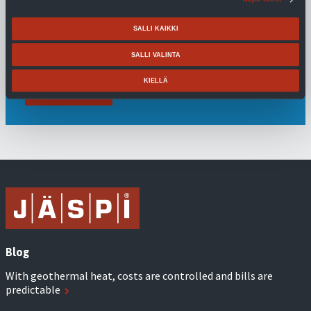
VLS RST 100-300 l water heater
SALLI KAIKKI
Jäspi VLS RST is a 100-300 liter water heater that is installed
SALLI VALINTA
in a horizontal position, eg under sauna benches.
KIELLÄ
Read more
Blog
With geothermal heat, costs are controlled and bills are
predictable