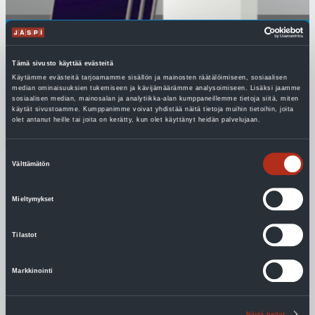
Solar 300/500 l solar water heater
Tämä sivusto käyttää evästeitä
Käytämme evästeitä tarjoamamme sisällön ja mainosten räätälöimiseen, sosiaalisen
Jäspi Solar is a modular 300-500 liter solar water heater.
median ominaisuuksien tukemiseen ja kävijämäärämme analysoimiseen. Lisäksi jaamme
sosiaalisen median, mainosalan ja analytiikka-alan kumppaneillemme tietoja siitä, miten
käytät sivustoamme. Kumppanimme voivat yhdistää näitä tietoja muihin tietoihin, joita
Read more
olet antanut heille tai joita on kerätty, kun olet käyttänyt heidän palvelujaan.
Suostumuksen
Välttämätön
valinta
Mieltymykset
Tilastot
Markkinointi
Näytä tiedot