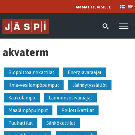
AMMATTILAISILLE
akvaterm
Biopolttoainekattilat
Energiavaraajat
Ilma-vesilämpöpumput
Jäähdytyssäiliöt
Kaukolämpö
Lämminvesivaraajat
Maalämpöpumput
Pellettikattilat
Puukattilat
Sähkökattilat