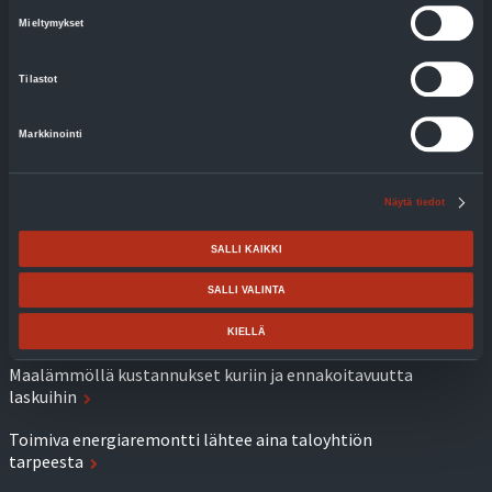
Puulämmitys
Mieltymykset
Kaukolämmitys
Tilastot
Suuret kiinteistöt
Markkinointi
Kokemuksia
Jäspi XL: Energiaremontit tuovat nopeasti mitattavia
säästöjä
Näytä tiedot
Jäspi FIL SG: Sähköjärjestelmän kulutuksen
SALLI KAIKKI
tasapainottamiseen tarvitaan reservejä
SALLI VALINTA
Jäspi XL: Hyvin suunniteltu ja oikein mitoitettu lämmitys
tuo selviä säästöjä
KIELLÄ
Maalämmöllä kustannukset kuriin ja ennakoitavuutta
laskuihin
Toimiva energiaremontti lähtee aina taloyhtiön
tarpeesta