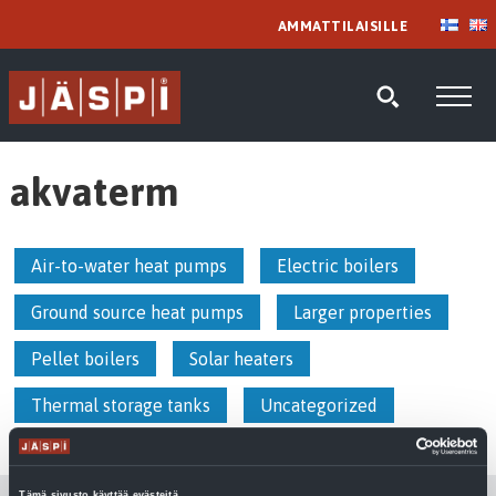
AMMATTILAISILLE
akvaterm
Air-to-water heat pumps
Electric boilers
Ground source heat pumps
Larger properties
Pellet boilers
Solar heaters
Thermal storage tanks
Uncategorized
Water heaters
Tämä sivusto käyttää evästeitä