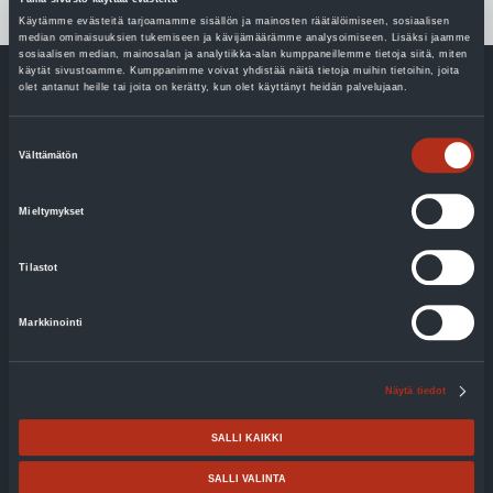
Käytämme evästeitä tarjoamamme sisällön ja mainosten räätälöimiseen, sosiaalisen
median ominaisuuksien tukemiseen ja kävijämäärämme analysoimiseen. Lisäksi jaamme
sosiaalisen median, mainosalan ja analytiikka-alan kumppaneillemme tietoja siitä, miten
käytät sivustoamme. Kumppanimme voivat yhdistää näitä tietoja muihin tietoihin, joita
olet antanut heille tai joita on kerätty, kun olet käyttänyt heidän palvelujaan.
Suostumuksen
Välttämätön
valinta
Blog
Mieltymykset
With geothermal heat, costs are controlled and bills are
predictable
Tilastot
Support options for changing the heating system
Markkinointi
Should your family also take part in climate talks
The air-to-water heat pump upgraded the house to a new
Näytä tiedot
condition
SALLI KAIKKI
The Laaksonen family exchanged oil for geothermal
energy
SALLI VALINTA