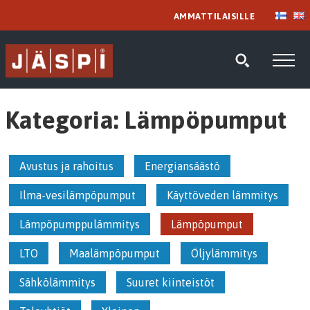
AMMATTILAISILLE
Kategoria:
Lämpöpumput
Avustus ja rahoitus
Energiansäästö
Ilma-vesilämpöpumput
Käyttöveden lämmitys
Lämpöpumppulämmitys
Lämpöpumput
LTO
Maalämpöpumput
Öljylämmitys
Sähkölämmitys
Suuret kiinteistöt