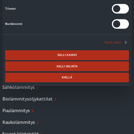
Tilastot
Markkinointi
Lämmitys
Näytä tiedot
Käyttöveden lämmitys
SALLI KAIKKI
Ilma-vesilämpöpumput
SALLI VALINTA
Maalämpöpumput
KIELLÄ
Sähkölämmitys
Biolämmitysöljykattilat
Puulämmitys
Kaukolämmitys
Suuret kiinteistöt