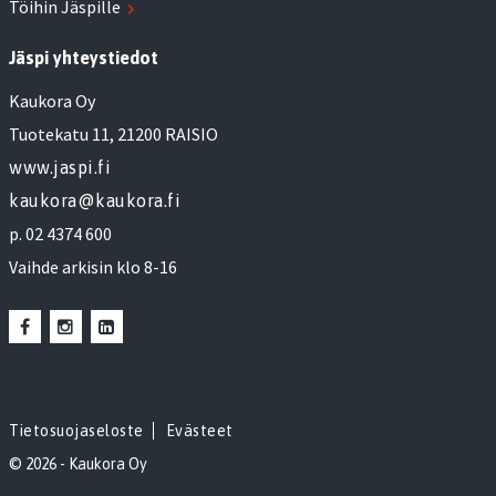
Töihin Jäspille
Jäspi yhteystiedot
Kaukora Oy
Tuotekatu 11, 21200 RAISIO
www.jaspi.fi
kaukora@kaukora.fi
p. 02 4374 600
Vaihde arkisin klo 8-16
Tietosuojaseloste
Evästeet
© 2026 - Kaukora Oy