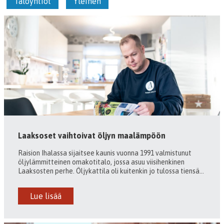
Taloyhtiöt
Yleinen
Laaksoset vaihtoivat öljyn maalämpöön
Raision Ihalassa sijaitsee kaunis vuonna 1991 valmistunut
öljylämmitteinen omakotitalo, jossa asuu viisihenkinen
Laaksosten perhe. Öljykattila oli kuitenkin jo tulossa tiensä...
Lue lisää