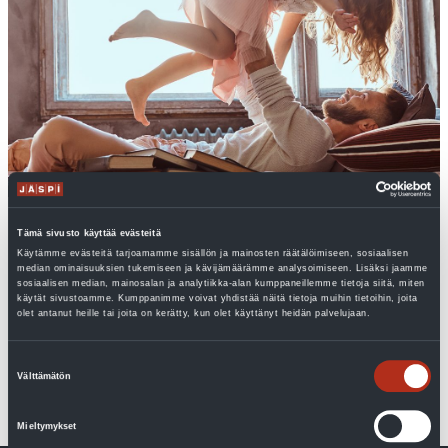
Pitäisikö teidänkin perheenne osallistua
Tämä sivusto käyttää evästeitä
ilmastotalkoisiin
Käytämme evästeitä tarjoamamme sisällön ja mainosten räätälöimiseen, sosiaalisen
median ominaisuuksien tukemiseen ja kävijämäärämme analysoimiseen. Lisäksi jaamme
sosiaalisen median, mainosalan ja analytiikka-alan kumppaneillemme tietoja siitä, miten
Asuminen tuottaa kolmasosan keskivertosuomalaisen
käytät sivustoamme. Kumppanimme voivat yhdistää näitä tietoja muihin tietoihin, joita
hiilijalanjäljestä. Merkittävin vaikutus on sillä, miten talon ja
olet antanut heille tai joita on kerätty, kun olet käyttänyt heidän palvelujaan.
käyttöveden lämmität. Vanhassakin talossa voi asua...
Suostumuksen
Lue lisää
Välttämätön
valinta
Mieltymykset