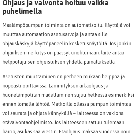
Ohjaus ja valvonta hoituu vaikka
puhelimella
Maalämpöpumpun toiminta on automatisoitu. Käyttäjä voi
muuttaa automaation asetusarvoja ja antaa sille
ohjauskäskyjä käyttöpaneelin kosketusnäytöltä. Jos jonkin
ohjauksen merkitys on päässyt unohtumaan, laite antaa
helppotajuisen ohjeistuksen yhdellä painalluksella.
Asetusten muuttaminen on perheen mukaan helppoa ja
nopeasti opittavissa. Lämmityksen aikaohjaus ja
huonelämpötilan madaltaminen sujuu hetkessä esimerkiksi
ennen lomalle lähtöä. Matkoilla ollessa pumpun toimintaa
voi seurata ja ohjata kännykällä – laitteessa on vakiona
etävalvontaohjelmisto. Jos laitteeseen sattuu tulemaan
häiriö, asukas saa viestin. Etäohjaus maksaa vuodessa noin