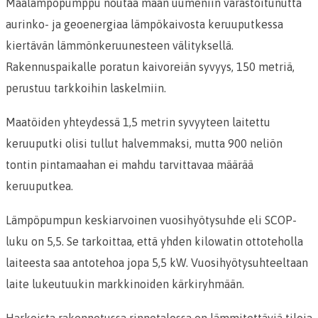
Maalämpöpumppu noutaa maan uumeniin varastoitunutta
aurinko- ja geoenergiaa lämpökaivosta keruuputkessa
kiertävän lämmönkeruunesteen välityksellä.
Rakennuspaikalle poratun kaivoreiän syvyys, 150 metriä,
perustuu tarkkoihin laskelmiin.
Maatöiden yhteydessä 1,5 metrin syvyyteen laitettu
keruuputki olisi tullut halvemmaksi, mutta 900 neliön
tontin pintamaahan ei mahdu tarvittavaa määrää
keruuputkea.
Lämpöpumpun keskiarvoinen vuosihyötysuhde eli SCOP-
luku on 5,5. Se tarkoittaa, että yhden kilowatin ottoteholla
laiteesta saa antotehoa jopa 5,5 kW. Vuosihyötysuhteeltaan
laite lukeutuukin markkinoiden kärkiryhmään.
Harkoista rakennetussa rinnetalossa on lämmitettäviä tiloja