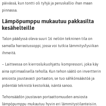
päivässä, kun tontti oli tyhjä ja peruskallio ihan maan
pinnassa.
Lämpöpumppu mukautuu pakkasilta
kesähelteille
Talon päädyssä oleva suuri 16 neliön tekninen tila on
samalla harrastussoppi, jossa voi tutkia lämmitysfysiikan
ihmeitä.
– Laitteessa on kierroslukuohjattu kompressori, joka käy
aina optimaalisella teholla. Kun tehon säätö on invertterin
ansiosta joustavasti portaaton, se tuo sähkönsäästöä ja
pidentää teknistä kestoikää, isäntä sanoo.
Tehonsäädön joustavan portaattomuuden ansiosta
lämpöpumppu mukautuu hyvin eri lämmitystilanteisiin.