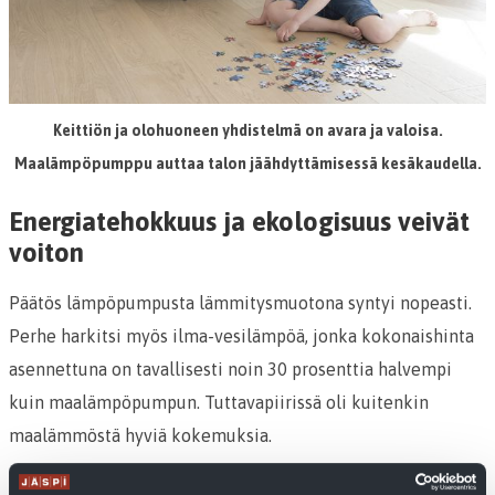
Keittiön ja olohuoneen yhdistelmä on avara ja valoisa.
Maalämpöpumppu auttaa talon jäähdyttämisessä kesäkaudella.
Energiatehokkuus ja ekologisuus veivät
voiton
Päätös lämpöpumpusta lämmitysmuotona syntyi nopeasti.
Perhe harkitsi myös ilma-vesilämpöä, jonka kokonaishinta
asennettuna on tavallisesti noin 30 prosenttia halvempi
kuin maalämpöpumpun. Tuttavapiirissä oli kuitenkin
maalämmöstä hyviä kokemuksia.
Ennen kaikkea pariskunta halusi vaihtoehdon, joka on