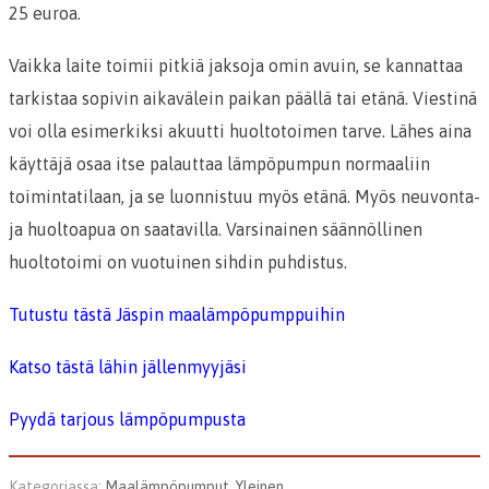
25 euroa.
Vaikka laite toimii pitkiä jaksoja omin avuin, se kannattaa
tarkistaa sopivin aikavälein paikan päällä tai etänä. Viestinä
voi olla esimerkiksi akuutti huoltotoimen tarve. Lähes aina
käyttäjä osaa itse palauttaa lämpöpumpun normaaliin
toimintatilaan, ja se luonnistuu myös etänä. Myös neuvonta-
ja huoltoapua on saatavilla. Varsinainen säännöllinen
huoltotoimi on vuotuinen sihdin puhdistus.
Tutustu tästä Jäspin maalämpöpumppuihin
Katso tästä lähin jällenmyyjäsi
Pyydä tarjous lämpöpumpusta
Kategoriassa:
Maalämpöpumput
,
Yleinen