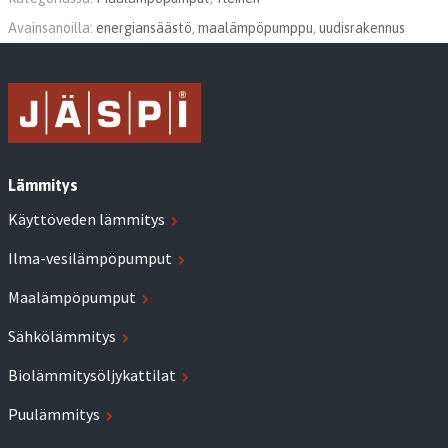
Avainsanoilla:
energiansäästö
,
maalämpöpumppu
,
uudisrakennus
Lämmitys
Käyttöveden lämmitys
Ilma-vesilämpöpumput
Maalämpöpumput
Sähkölämmitys
Biolämmitysöljykattilat
Puulämmitys