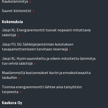
Kaukolämmitys
Suuret kiinteistöt
Kokemuksia
Jäspi XL: Energiaremontit tuovat nopeasti mitattavia
säästöjä
Jäspi FIL SG: Sähköjärjestelmän kulutuksen
tasapainottamiseen tarvitaan reservejä
Jäspi XL: Hyvin suunniteltu ja oikein mitoitettu lämmitys
tuo selviä säästöjä
Maalämmöllä kustannukset kuriin ja ennakoitavuutta
laskuihin
Toimiva energiaremontti lähtee aina taloyhtiön
tarpeesta
Kaukora Oy