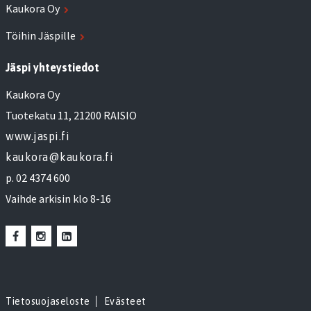
Kaukora Oy
Töihin Jäspille
Jäspi yhteystiedot
Kaukora Oy
Tuotekatu 11, 21200 RAISIO
www.jaspi.fi
kaukora@kaukora.fi
p. 02 4374 600
Vaihde arkisin klo 8-16
Tietosuojaseloste
Evästeet