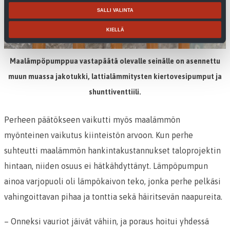
SALLI VALINTA
KIELLÄ
Maalämpöpumppua vastapäätä olevalle seinälle on asennettu
muun muassa jakotukki, lattialämmitysten kiertovesipumput ja
shunttiventtiili.
Perheen päätökseen vaikutti myös maalämmön
myönteinen vaikutus kiinteistön arvoon. Kun perhe
suhteutti maalämmön hankintakustannukset taloprojektin
hintaan, niiden osuus ei hätkähdyttänyt. Lämpöpumpun
ainoa varjopuoli oli lämpökaivon teko, jonka perhe pelkäsi
vahingoittavan pihaa ja tonttia sekä häiritsevän naapureita.
– Onneksi vauriot jäivät vähiin, ja poraus hoitui yhdessä