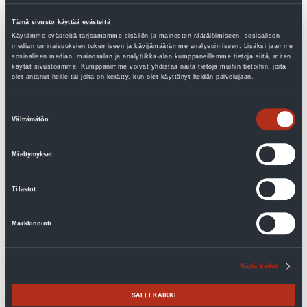
mahdollisimman energiatehokas ja ekologinen
Tämä sivusto käyttää evästeitä
ilmastonmuutoksen hillinnän näkökulmasta. Ekologisuutta
Käytämme evästeitä tarjoamamme sisällön ja mainosten räätälöimiseen, sosiaalisen
median ominaisuuksien tukemiseen ja kävijämäärämme analysoimiseen. Lisäksi jaamme
lisäävät suunnitellut aurinkopaneelit, jotka on mahdollista
sosiaalisen median, mainosalan ja analytiikka-alan kumppaneillemme tietoja siitä, miten
käytät sivustoamme. Kumppanimme voivat yhdistää näitä tietoja muihin tietoihin, joita
yhdistää maalämpöpumppuun.
olet antanut heille tai joita on kerätty, kun olet käyttänyt heidän palvelujaan.
Maalämpöpumppu ohjaa myös vedenkäytön
Suostumuksen
Välttämätön
valinta
kohtuullisuuteen. Käyttövesiasetuksen voi määritellä
luksus-, normaali- tai säästötasolle.
Mieltymykset
Tilastot
Markkinointi
Näytä tiedot
SALLI KAIKKI