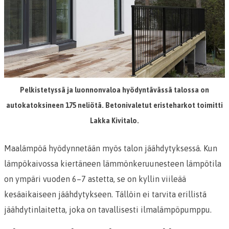
Pelkistetyssä ja luonnonvaloa hyödyntävässä talossa on
autokatoksineen 175 neliötä. Betonivaletut eristeharkot toimitti
Lakka Kivitalo.
Maalämpöä hyödynnetään myös talon jäähdytyksessä. Kun
lämpökaivossa kiertäneen lämmönkeruunesteen lämpötila
on ympäri vuoden 6–7 astetta, se on kyllin viileää
kesäaikaiseen jäähdytykseen. Tällöin ei tarvita erillistä
jäähdytinlaitetta, joka on tavallisesti ilmalämpöpumppu.