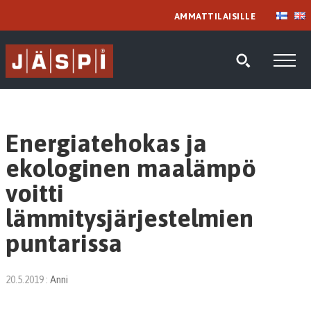
AMMATTILAISILLE
Energiatehokas ja
ekologinen maalämpö
voitti
lämmitysjärjestelmien
puntarissa
20.5.2019
:
Anni