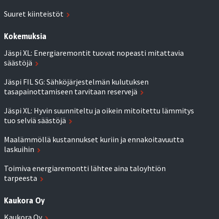
Suuret kiinteistöt
Kokemuksia
Jäspi XL: Energiaremontit tuovat nopeasti mitattavia
säästöjä
Jäspi FIL SG: Sähköjärjestelmän kulutuksen
tasapainottamiseen tarvitaan reservejä
Jäspi XL: Hyvin suunniteltu ja oikein mitoitettu lämmitys
tuo selviä säästöjä
Maalämmöllä kustannukset kuriin ja ennakoitavuutta
laskuihin
Toimiva energiaremontti lähtee aina taloyhtiön
tarpeesta
Kaukora Oy
Kaukora Oy