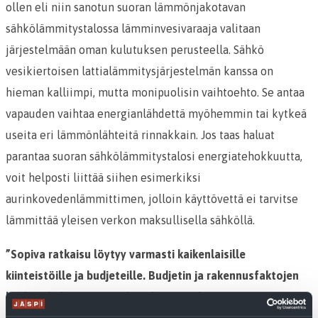
ollen eli niin sanotun suoran lämmönjakotavan
sähkölämmitystalossa lämminvesivaraaja valitaan
järjestelmään oman kulutuksen perusteella. Sähkö
vesikiertoisen lattialämmitysjärjestelmän kanssa on
hieman kalliimpi, mutta monipuolisin vaihtoehto. Se antaa
vapauden vaihtaa energianlähdettä myöhemmin tai kytkeä
useita eri lämmönlähteitä rinnakkain. Jos taas haluat
parantaa suoran sähkölämmitystalosi energiatehokkuutta,
voit helposti liittää siihen esimerkiksi
aurinkovedenlämmittimen, jolloin käyttövettä ei tarvitse
lämmittää yleisen verkon maksullisella sähköllä.
”Sopiva ratkaisu löytyy varmasti kaikenlaisille
kiinteistöille ja budjeteille. Budjetin ja rakennusfaktojen
lisäksi ekologisuus voidaan liittää valintaperusteena