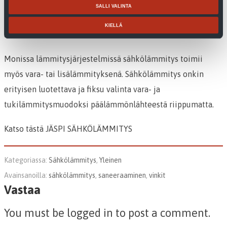
lämmitykseen voidaan kytkeä esimerkiksi
SALLI VALINTA
lämpöpumppulämmitys mutta myös puukattila tai
KIELLÄ
aurinkokeräimet.
Monissa lämmitysjärjestelmissä sähkölämmitys toimii
myös vara- tai lisälämmityksenä. Sähkölämmitys onkin
erityisen luotettava ja fiksu valinta vara- ja
tukilämmitysmuodoksi päälämmönlähteestä riippumatta.
Katso tästä JÄSPI SÄHKÖLÄMMITYS
Kategoriassa:
Sähkölämmitys
,
Yleinen
Avainsanoilla:
sähkölämmitys
,
saneeraaminen
,
vinkit
Vastaa
You must be logged in to post a comment.