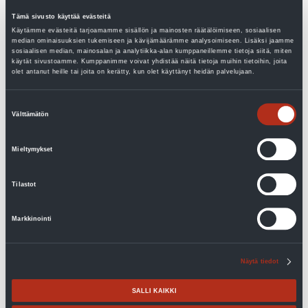
osaksi lämmityspäätöstä.”
Tämä sivusto käyttää evästeitä
Käytämme evästeitä tarjoamamme sisällön ja mainosten räätälöimiseen, sosiaalisen
Sähkölämmitys on varma ja edullinen vaihtoehto
median ominaisuuksien tukemiseen ja kävijämäärämme analysoimiseen. Lisäksi jaamme
sosiaalisen median, mainosalan ja analytiikka-alan kumppaneillemme tietoja siitä, miten
matalaenergiataloissa
käytät sivustoamme. Kumppanimme voivat yhdistää näitä tietoja muihin tietoihin, joita
olet antanut heille tai joita on kerätty, kun olet käyttänyt heidän palvelujaan.
Aloitusinvestoinniltaan edullinen sähkölämmitys tulee
Suostumuksen
myös käyttökustannuksiltaan edulliseksi uusissa hyvin
Välttämätön
valinta
eristetyissä pientaloissa, joissa lämpöhäviöt ja
energiankulutus ovat kohtuullisen pieniä. On järkevää
Mieltymykset
hankkia lämmityslaitteisto, joka on edullinen ja käyttää
Tilastot
sähköä ainoastaan kulloisenkin tarpeen mukaan.
Useimmissa vesikiertoisissa lattialämmitystaloissa
Markkinointi
lämmityksestä huolehtii sähkökattila & vedenlämmitin -
yhdistelmä. Tällaiseen kohteen energiankulutusta voidaan
Näytä tiedot
pienentää järjestelmään liitettävällä ilma-
vesilämpöpumpulla.
Energiavaraajan
kautta toteutettavaan
SALLI KAIKKI