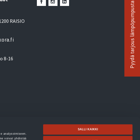
Pyydä tarjous lämpöpumpusta
1200 RAISIO
ora.fi
lo 8-16
SALLI KAIKKI
me analysoimiseen.
me voivat yhdistää