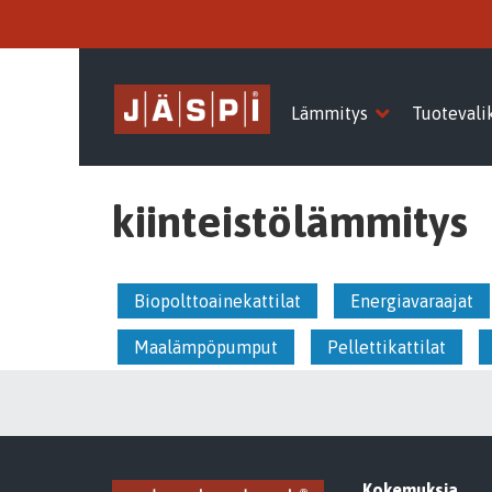
Lämmitys
Tuotevali
kiinteistölämmitys
Biopolttoainekattilat
Energiavaraajat
Maalämpöpumput
Pellettikattilat
Kokemuksia