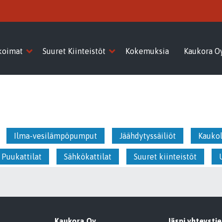
koimat
Suuret Kiinteistöt
Kokemuksia
Kaukora O
Ilma-vesilämpöpumput
Jäähdytyssäiliöt
Kauko
Puukattilat
Sähkökattilat
Suuret kiinteistöt
Kaukora Oy
Jäspi yhteysti