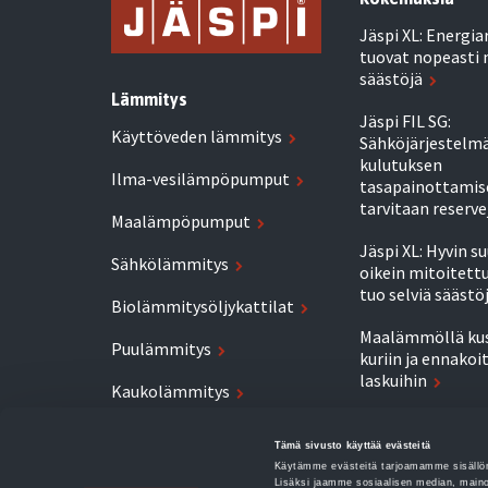
Jäspi XL: Energi
tuovat nopeasti 
säästöjä
Lämmitys
Jäspi FIL SG:
Käyttöveden lämmitys
Sähköjärjestelm
kulutuksen
Ilma-vesilämpöpumput
tasapainottamis
tarvitaan reserve
Maalämpöpumput
Jäspi XL: Hyvin s
Sähkölämmitys
oikein mitoitett
tuo selviä säästö
Biolämmitysöljykattilat
Maalämmöllä ku
Puulämmitys
kuriin ja ennakoi
laskuihin
Kaukolämmitys
Toimiva energia
Suuret kiinteistöt
lähtee aina talo
Tämä sivusto käyttää evästeitä
tarpeesta
Käytämme evästeitä tarjoamamme sisällön
Lisäksi jaamme sosiaalisen median, maino