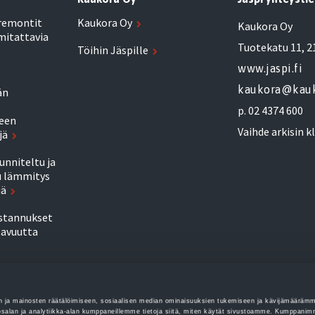
aremontit
Kaukora Oy
Kaukora Oy
mitattavia
Tuotekatu 11, 2
Töihin Jäspille
www.jaspi.fi
kaukora@kauk
än
p. 02 4374 600
een
Vaihde arkisin k
jä
uunniteltu ja
u lämmitys
jä
stannukset
tavuutta
remontti
yhtiön
 ja mainosten räätälöimiseen, sosiaalisen median ominaisuuksien tukemiseen ja kävijämääräm
salan ja analytiikka-alan kumppaneillemme tietoja siitä, miten käytät sivustoamme. Kumppanim