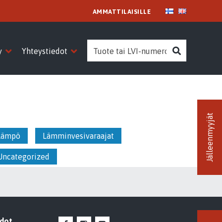
AMMATTILAISILLE
Search
Search
y
Yhteystiedot
Jälleenmyyjät
lämpö
Lämminvesivaraajat
Uncategorized
edot