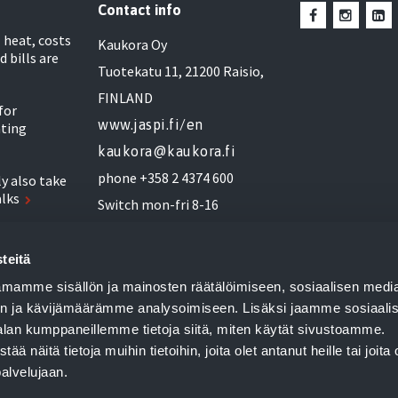
Contact info
heat, costs
Kaukora Oy
d bills are
Tuotekatu 11, 21200 Raisio,
FINLAND
for
www.jaspi.fi/en
ating
kaukora@kaukora.fi
phone +358 2 4374 600
y also take
alks
Switch mon-fri 8-16
r heat pump
se to a new
teitä
mamme sisällön ja mainosten räätälöimiseen, sosiaalisen medi
amily
n ja kävijämäärämme analysoimiseen. Lisäksi jaamme sosiaali
alan kumppaneillemme tietoja siitä, miten käytät sivustoamme.
gy
näitä tietoja muihin tietoihin, joita olet antanut heille tai joita 
palvelujaan.