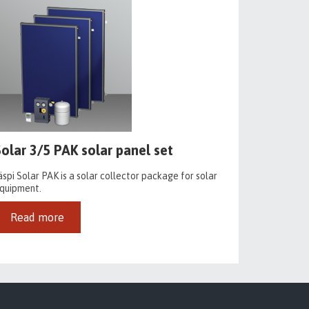
Solar 3/5 PAK solar panel set
äspi Solar PAK is a solar collector package for solar
quipment.
Read more