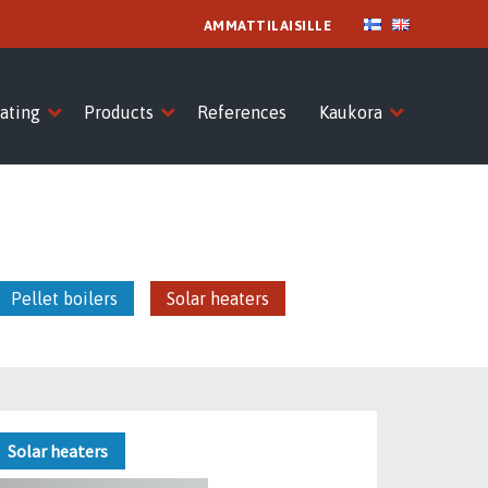
AMMATTILAISILLE
ating
Products
References
Kaukora
Pellet boilers
Solar heaters
Solar heaters