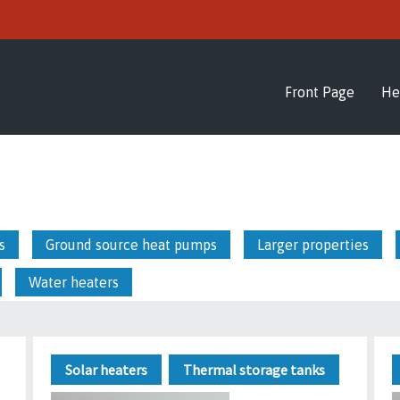
Front Page
He
s
Ground source heat pumps
Larger properties
Water heaters
Solar heaters
Thermal storage tanks