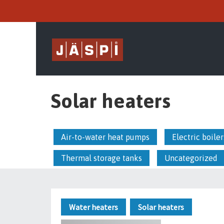
Solar heaters
Air-to-water heat pumps
Electric boiler
Thermal storage tanks
Uncategorized
Water heaters
Solar heaters