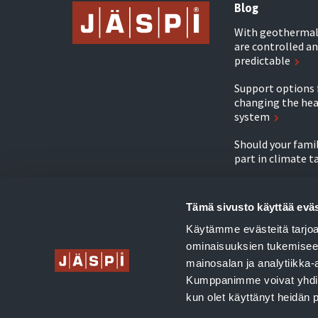
Blog
With geothermal 
are controlled an
predictable
Support options 
changing the he
system
Should your famil
part in climate t
The air-to-wate
upgraded the hou
Tämä sivusto käyttää eväs
condition
Käytämme evästeitä tarjoa
The Laaksonen f
ominaisuuksien tukemisee
exchanged oil for
mainosalan ja analytiikka-
geothermal ener
Kumppanimme voivat yhdistää 
kun olet käyttänyt heidän 