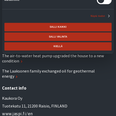
Markkinointi
Blog
Näytä tiedot
With geothermal heat, costs are controlled and bills are
predictable
SALLI KAIKKI
Support options for changing the heating system
SALLI VALINTA
Should your family also take part in climate talks
KIELLÄ
The air-to-water heat pump upgraded the house to a new
condition
The Laaksonen family exchanged oil for geothermal
energy
Contact info
Kaukora Oy
Tuotekatu 11, 21200 Raisio, FINLAND
www.jaspi.fi/en