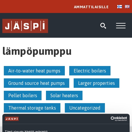
AMMATTILAISILLE
lämpöpumppu
Air-to-water heat pumps
Electric boilers
Ground source heat pumps
Larger properties
Pellet boilers
Solar heaters
Thermal storage tanks
Uncategorized
Water heaters
Tämä sivusto käyttää evästeitä