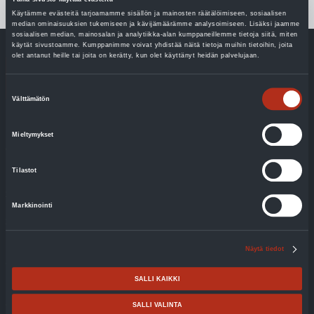
Käytämme evästeitä tarjoamamme sisällön ja mainosten räätälöimiseen, sosiaalisen
median ominaisuuksien tukemiseen ja kävijämäärämme analysoimiseen. Lisäksi jaamme
sosiaalisen median, mainosalan ja analytiikka-alan kumppaneillemme tietoja siitä, miten
käytät sivustoamme. Kumppanimme voivat yhdistää näitä tietoja muihin tietoihin, joita
olet antanut heille tai joita on kerätty, kun olet käyttänyt heidän palvelujaan.
Suostumuksen
Välttämätön
valinta
Blog
Mieltymykset
With geothermal heat, costs are controlled and bills are
predictable
Tilastot
Support options for changing the heating system
Markkinointi
Should your family also take part in climate talks
The air-to-water heat pump upgraded the house to a new
Näytä tiedot
condition
SALLI KAIKKI
The Laaksonen family exchanged oil for geothermal
energy
SALLI VALINTA