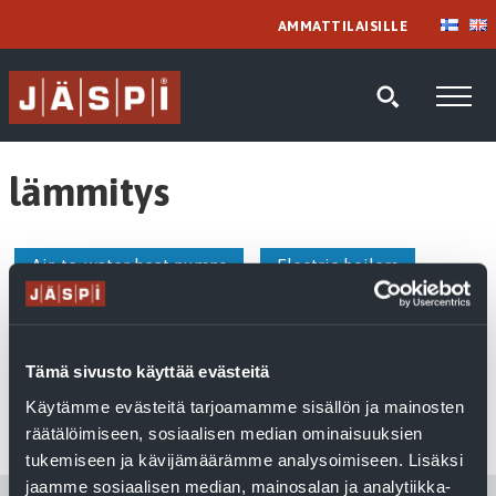
AMMATTILAISILLE
lämmitys
Air-to-water heat pumps
Electric boilers
Ground source heat pumps
Larger properties
Pellet boilers
Solar heaters
Tämä sivusto käyttää evästeitä
Thermal storage tanks
Uncategorized
Käytämme evästeitä tarjoamamme sisällön ja mainosten
räätälöimiseen, sosiaalisen median ominaisuuksien
Water heaters
tukemiseen ja kävijämäärämme analysoimiseen. Lisäksi
jaamme sosiaalisen median, mainosalan ja analytiikka-