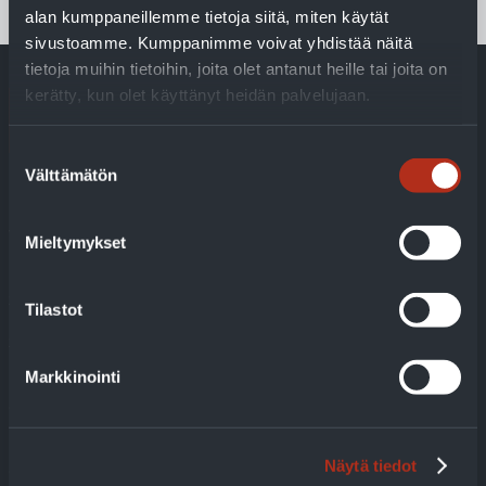
alan kumppaneillemme tietoja siitä, miten käytät
sivustoamme. Kumppanimme voivat yhdistää näitä
tietoja muihin tietoihin, joita olet antanut heille tai joita on
kerätty, kun olet käyttänyt heidän palvelujaan.
Suostumuksen
Välttämätön
valinta
Blog
With geothermal heat, costs are controlled and bills are
Mieltymykset
predictable
Support options for changing the heating system
Tilastot
Should your family also take part in climate talks
Markkinointi
The air-to-water heat pump upgraded the house to a new
condition
The Laaksonen family exchanged oil for geothermal
Näytä tiedot
energy